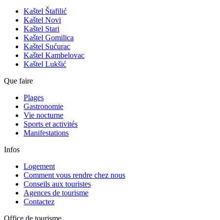
Kaštel Štafilić
Kaštel Novi
Kaštel Stari
Kaštel Gomilica
Kaštel Sućurac
Kaštel Kambelovac
Kaštel Lukšić
Que faire
Plages
Gastronomie
Vie nocturne
Sports et activités
Manifestations
Infos
Logement
Comment vous rendre chez nous
Conseils aux touristes
Agences de tourisme
Contactez
Office de tourisme