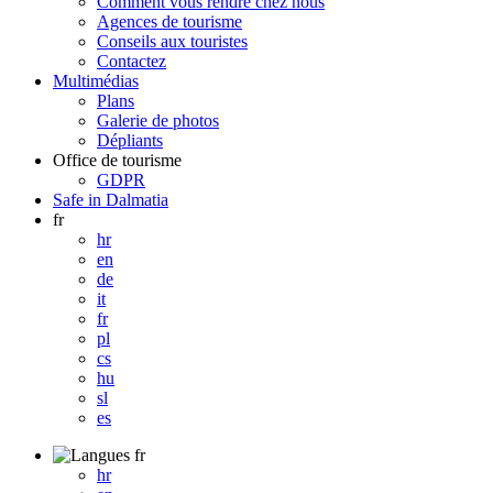
Comment vous rendre chez nous
Agences de tourisme
Conseils aux touristes
Contactez
Multimédias
Plans
Galerie de photos
Dépliants
Office de tourisme
GDPR
Safe in Dalmatia
fr
hr
en
de
it
fr
pl
cs
hu
sl
es
fr
hr