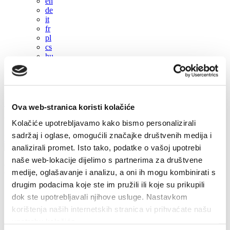
en
de
it
fr
pl
cs
hu
sl
es
+385 21 227 933
info@kastela-info.hr
Ova web-stranica koristi kolačiće
Villa Nika, Kamberovo šetalište 30, 21216 Kaštel Stari, Hrvatska
Kolačiće upotrebljavamo kako bismo personalizirali
sadržaj i oglase, omogućili značajke društvenih medija i
Les directions
analizirali promet. Isto tako, podatke o vašoj upotrebi
naše web-lokacije dijelimo s partnerima za društvene
Manifestations
medije, oglašavanje i analizu, a oni ih mogu kombinirati s
drugim podacima koje ste im pružili ili koje su prikupili
2022
dok ste upotrebljavali njihove usluge. Nastavkom
2026
korištenja naših internetskih stranica vi prihvaćate našu
2024
2023
upotrebu kolačića.
2022