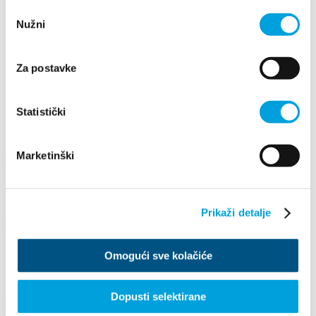
2021
Odabir
2020
Nužni
pristanka
2019
2018
2017
Za postavke
2016
août
mai
Statistički
juin
août
Marketinški
LEGEND OF MILJENKO AND DOBRILA 2022
Prikaži detalje
2 août 2022 - 12 août 2022
ARIES UNDER THE STARS 2022
Omogući sve kolačiće
11 août 2022
Brce, Kaštel Novi
Dopusti selektirane