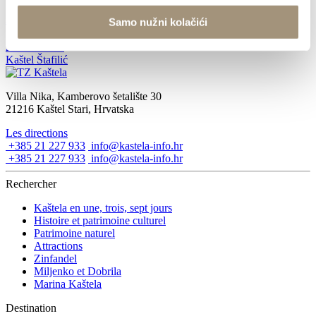
JAZZ COLOR CONCERT
Samo nužni kolačići
25 août 2022
Kaštel Štafilić
Villa Nika, Kamberovo šetalište 30
21216 Kaštel Stari, Hrvatska
Les directions
+385 21 227 933
info@kastela-info.hr
+385 21 227 933
info@kastela-info.hr
Rechercher
Kaštela en une, trois, sept jours
Histoire et patrimoine culturel
Patrimoine naturel
Attractions
Zinfandel
Miljenko et Dobrila
Marina Kaštela
Destination