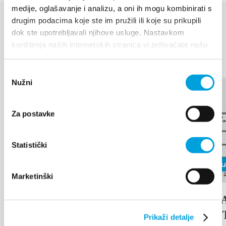
medije, oglašavanje i analizu, a oni ih mogu kombinirati s
drugim podacima koje ste im pružili ili koje su prikupili
ESEMÉNYEK
dok ste upotrebljavali njihove usluge. Nastavkom
korištenja naših internetskih stranica vi prihvaćate našu
Fedezzen fel többet
upotrebu kolačića.
Odabir
Nužni
pristanka
Za postavke
Statistički
2026. augusztus 17.
2026. júniu
Marketinški
Arias under the stars
17th D
TRADI
Prikaži detalje