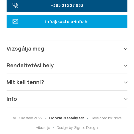
+385 21 227 933
info@kastela-info.hr
Vizsgálja meg
Rendeltetési hely
Mit kell tenni?
Info
© TZ Kastela 2022
Cookie-szabályzat
Developed by:
Nove
vibracije
Design by:
Signed Design