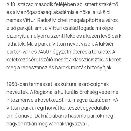
Multimédia
A 18. század második feléjében az ismert szakértő
és a Mezőgazdasági akadémia elnöke, a lukšići
Safe in Dalmatia
nemes Vitturi Radoš Micheli megalapította a város
első parkját, amit a Vitturi család fogadalmi képe
hu
bizonyít, amelyen a szent Roko és a kezén levő park
láthatók. Ma a park a Vitturi nevet viseli. A lukšići
parton van és 7450 négyzetméteres a területe. A
keletkezéséről szóló mesét a klasszicisztikus keret,
+385 21 227 933
meg a reneszánsz és barokk minták bizonyítják.
info@kastela-info.hr
1968-ban természeti és kulturális örökségnek
nevezték. A Regionális kulturális örökség védelmé
Villa Nika, Kamberovo šetalište 30,
intézménye a következőt írta magyarázatában: «A
Útvonalak
21216 Kaštel Stari, Hrvatska
Vitturi park a régi horvát kertészet egyedülálló
emlékműve. Dalmáciában a hasonló parkok még
nagyon ritkán meg vannak vigyázva».