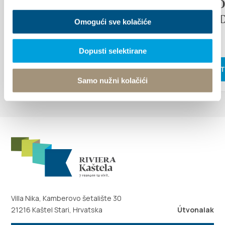
ETHNO
OLVASS TOVÁBB
ISLAN
Omogući sve kolačiće
FAIR
Dopusti selektirane
OLVASS 
Samo nužni kolačići
Villa Nika, Kamberovo šetalište 30
21216 Kaštel Stari, Hrvatska
Útvonalak