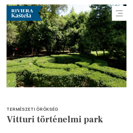
Vizsgálja meg
Rendeltetési hely
Mit kell tenni?
TERMÉSZETI ÖRÖKSÉG
Vitturi történelmi park
Info