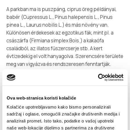
A parkban ma is puszpáng, ciprus öreg példányai,
babér (Cupressus L., Pinus halepensis L., Pinus
pinea L., Laurus nobilis L.) és más növény van.
Különösen érdekesek az egzotikus fák, mint pl. a
császárfa (Firmiana simplex Bois.) a kakaófa
családból, az illatos fűszercserje stb. A kert
évtizedekig el volt hanyagolva. Szerencsére területe
meg van vigyázva és rendszeresen fenntartják.
A park felújításához egy projektdokumentációt
kellene kidolgozni, és elkezdeni a park felújítását,
hogy felkerülhessen a horvát turisztikai
Ova web-stranica koristi kolačiće
érdekességek listájára.
Kolačiće upotrebljavamo kako bismo personalizirali
sadržaj i oglase, omogućili značajke društvenih medija i
analizirali promet. Isto tako, podatke o vašoj upotrebi
naše web-lokacije dijelimo s partnerima za društvene