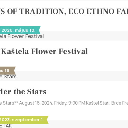
YS OF TRADITION, ECO ETHNO F
- 2026. május 10.
 Kaštela Flower Festival
s 16.
der the Stars
e Stars** August 16, 2024, Friday, 9:00 PM Kaštel Stari, Brce Fr
- 2023. szeptember 1.