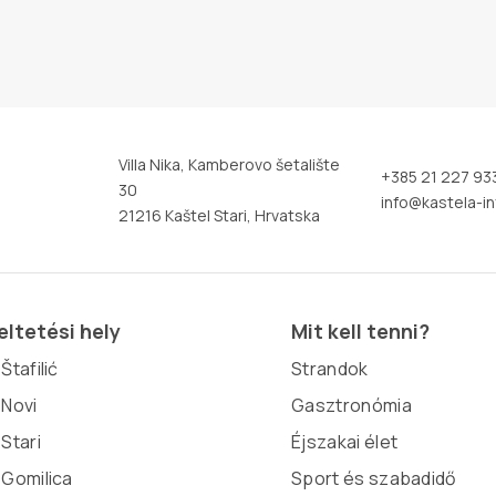
Villa Nika, Kamberovo šetalište
+385 21 227 93
30
info@kastela-in
21216 Kaštel Stari, Hrvatska
ltetési hely
Mit kell tenni?
Štafilić
Strandok
 Novi
Gasztronómia
 Stari
Éjszakai élet
 Gomilica
Sport és szabadidő