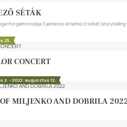
EZŐ SÉTÁK
egenforgalmi irodája 3 jelmezes értelmező sétát (storytelli
s 25.
LOR CONCERT
 2. - 2022. augusztus 12.
OF MILJENKO AND DOBRILA 202