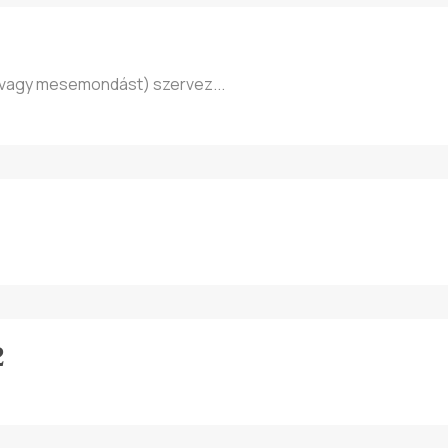
ng vagy mesemondást) szervez...
2