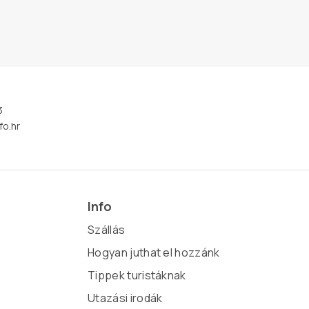
3
fo.hr
Info
Szállás
Hogyan juthat el hozzánk
Tippek turistáknak
Utazási irodák