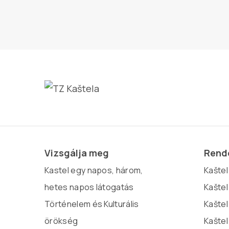
Vizsgálja meg
Rende
Kastel egy napos, három,
Kaštel 
hetes napos látogatás
Kaštel
Történelem és Kulturális
Kaštel
örökség
Kaštel