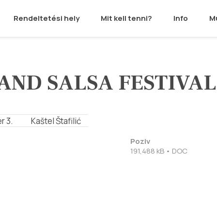
Rendeltetési hely
Mit kell tenni?
Info
M
AND SALSA FESTIVAL
r 3.
Kaštel Štafilić
Poziv
191,488 kB • DOC