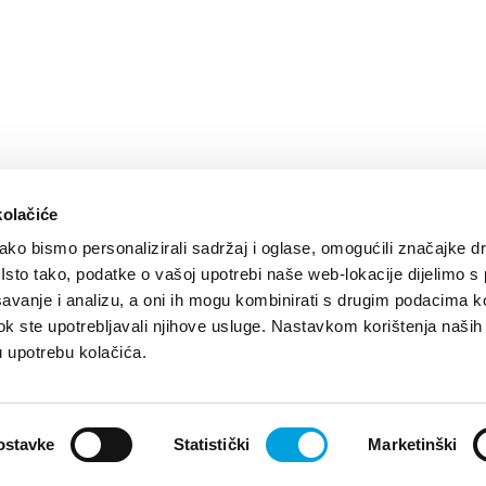
kolačiće
ko bismo personalizirali sadržaj i oglase, omogućili značajke d
. Isto tako, podatke o vašoj upotrebi naše web-lokacije dijelimo s
avanje i analizu, a oni ih mogu kombinirati s drugim podacima k
i dok ste upotrebljavali njihove usluge. Nastavkom korištenja naših
u upotrebu kolačića.
e
Design by:
Signed Design
ostavke
Statistički
Marketinški