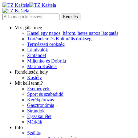
Vizsgálja meg
Kastel egy napos, három, hetes napos látogatás
Történelem és Kulturális örökség
Természeti örökség
Látnivalók
Zinfandel
Miljenko és Dobrila
Marina Kaštela
Rendeltetési hely
Kastély
Mit kell tenni?
Események
Sport és szabadidő
Kerékpározás
Gasztronómia
Strandok
Éjszakai élet
Márkák
Info
Szállás