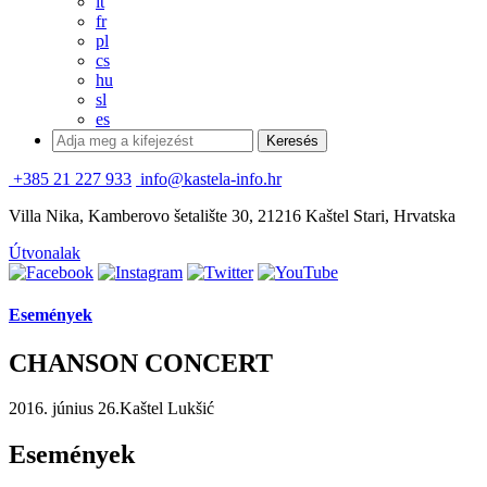
it
fr
pl
cs
hu
sl
es
+385 21 227 933
info@kastela-info.hr
Villa Nika, Kamberovo šetalište 30, 21216 Kaštel Stari, Hrvatska
Útvonalak
Események
CHANSON CONCERT
2016. június 26.
Kaštel Lukšić
Események