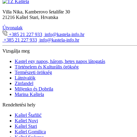
Villa Nika, Kamberovo šetalište 30
21216 Kaštel Stari, Hrvatska
Útvonalak
+385 21 227 933
info@kastela-info.hr
+385 21 227 933
info@kastela-info.hr
Vizsgálja meg
Kastel egy napos, három, hetes napos látogatás
Történelem és Kulturális örökség
Természeti örökség
Látnivalók
Zinfandel
Miljenko és Dobrila
Marina Kaštela
Rendeltetési hely
Kaštel Štafilić
Kaštel Novi
Kaštel Stari
Kaštel Gomilica