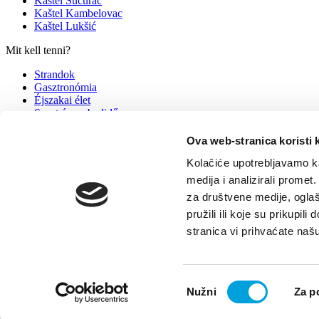
Kaštel Sućurac
Kaštel Kambelovac
Kaštel Lukšić
Mit kell tenni?
Strandok
Gasztronómia
Éjszakai élet
Sport és szabadidő
Események
Ova web-stranica koristi 
Info
Kolačiće upotrebljavamo ka
Szállás
medija i analizirali promet
Hogyan juthat el hozzánk
za društvene medije, oglaš
Tippek turistáknak
Utazási irodák
pružili ili koje su prikupil
Kapcsolat
stranica vi prihvaćate naš
© TZ Kastela 2022
Cookie-szabályzat
Developed by:
Nove vibracij
Odabir
Nužni
Za p
pristanka
Vissza a tetejére