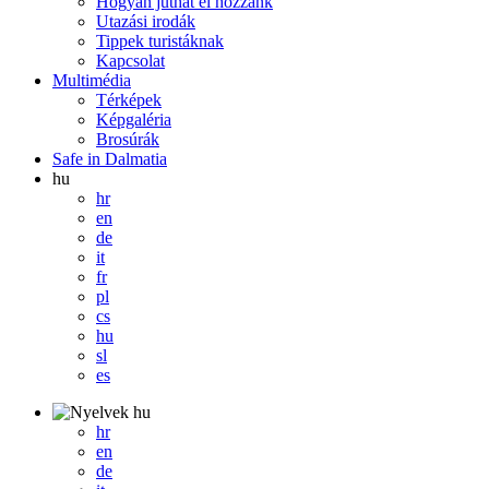
Hogyan juthat el hozzánk
Utazási irodák
Tippek turistáknak
Kapcsolat
Multimédia
Térképek
Képgaléria
Brosúrák
Safe in Dalmatia
hu
hr
en
de
it
fr
pl
cs
hu
sl
es
hu
hr
en
de