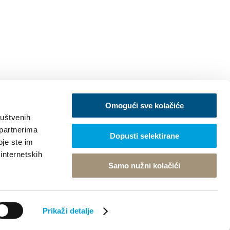
Omogući sve kolačiće
ruštvenih
 partnerima
Dopusti selektirane
oje ste im
 internetskih
Samo nužni kolačići
Prikaži detalje