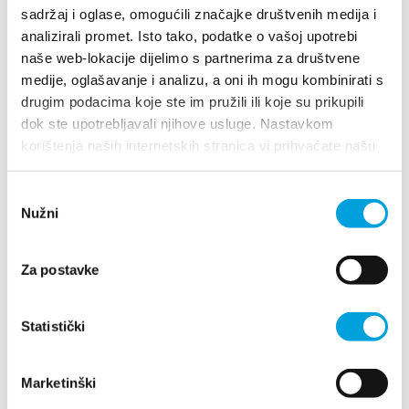
Multimedia
sadržaj i oglase, omogućili značajke društvenih medija i
analizirali promet. Isto tako, podatke o vašoj upotrebi
Safe in Dalmatia
naše web-lokacije dijelimo s partnerima za društvene
Villa Nika, Kamberovo šetalište 30
medije, oglašavanje i analizu, a oni ih mogu kombinirati s
21216 Kaštel Stari, Hrvatska
Wskazówki
drugim podacima koje ste im pružili ili koje su prikupili
pl
dok ste upotrebljavali njihove usluge. Nastavkom
+385 21 227 933
korištenja naših internetskih stranica vi prihvaćate našu
upotrebu kolačića.
+385 21 227 933
info@kastela-info.hr
Odabir
Nužni
pristanka
info@kastela-info.hr
Za postavke
Odkryj
Villa Nika, Kamberovo šetalište 30,
Destynacja
Statistički
Wskazówki
21216 Kaštel Stari, Hrvatska
Co robić
Marketinški