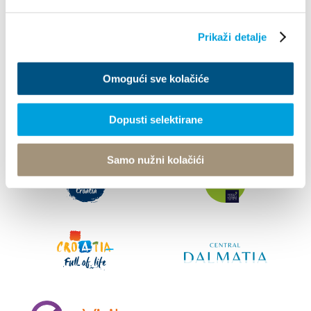
Info
Prikaži detalje
© TZ Kastela 2022
Polityka Cookie
Developed by:
Nove vibracije
Omogući sve kolačiće
Design by:
Signed Design
Dopusti selektirane
Samo nužni kolačići