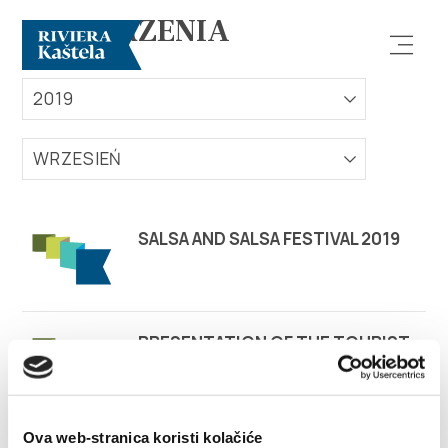
WYDARZENIA
2019
WRZESIEŃ
Odkryj
SALSA AND SALSA FESTIVAL 2019
Destynacja
Co robić
PRESENTATION OF THE TOURIST
FILM "KAŠTELA-SEVEN REASONS
TO VISIT"
Info
Ova web-stranica koristi kolačiće