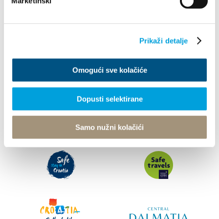
Marketinški
Co robić
Prikaži detalje
Info
Omogući sve kolačiće
© TZ Kastela 2022
Polityka Cookie
Developed by:
Nove vibracije
Design by:
Signed Design
Dopusti selektirane
Samo nužni kolačići