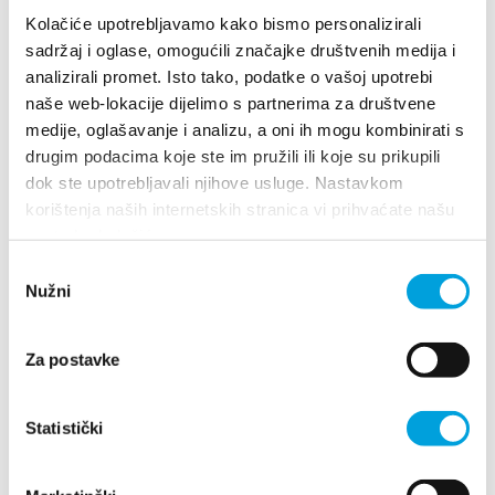
Multimedia
Kolačiće upotrebljavamo kako bismo personalizirali
sadržaj i oglase, omogućili značajke društvenih medija i
Safe in Dalmatia
analizirali promet. Isto tako, podatke o vašoj upotrebi
naše web-lokacije dijelimo s partnerima za društvene
pl
medije, oglašavanje i analizu, a oni ih mogu kombinirati s
drugim podacima koje ste im pružili ili koje su prikupili
Villa Nika, Kamberovo šetalište 30
dok ste upotrebljavali njihove usluge. Nastavkom
21216 Kaštel Stari, Hrvatska
Wskazówki
korištenja naših internetskih stranica vi prihvaćate našu
+385 21 227 933
upotrebu kolačića.
+385 21 227 933
Odabir
Nužni
info@kastela-info.hr
pristanka
info@kastela-info.hr
Za postavke
Villa Nika, Kamberovo šetalište 30,
Wskazówki
21216 Kaštel Stari, Hrvatska
Odkryj
Statistički
Destynacja