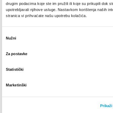
drugim podacima koje ste im pružili ili koje su prikupili dok st
Villa Nika, Kamberovo šetalište 30
upotrebljavali njihove usluge. Nastavkom korištenja naših int
21216 Kaštel Stari, Hrvatska
stranica vi prihvaćate našu upotrebu kolačića.
+385 21 227 933
info@kastela-info.hr
Odabir
Nužni
pristanka
Odkryj
Za postavke
Destynacja
Statistički
Co robić
Marketinški
Info
Prikaži