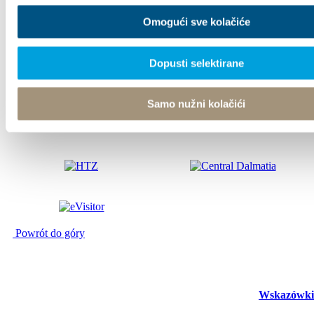
Omogući sve kolačiće
© TZ Kastela 2022
Polityka Cookie
Developed by:
Nove vibracije
Design
by:
Signed Design
Dopusti selektirane
Samo nužni kolačići
Powrót do góry
Wskazówki