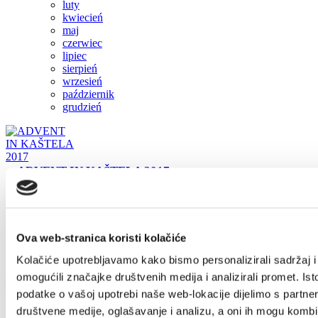
luty
kwiecień
pl
maj
czerwiec
lipiec
+385 21 227 933
info@kastela-info.hr
sierpień
wrzesień
październik
Villa Nika, Kamberovo šetalište 30,
grudzień
21216 Kaštel Stari, Hrvatska
ADVENT IN KAŠTELA 2017
Ova web-stranica koristi kolačiće
Kolačiće upotrebljavamo kako bismo personalizirali sadržaj i
omogućili značajke društvenih medija i analizirali promet. Ist
podatke o vašoj upotrebi naše web-lokacije dijelimo s partne
društvene medije, oglašavanje i analizu, a oni ih mogu kombin