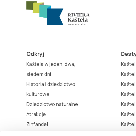
Odkryj
Dest
Kaštela w jeden, dwa,
Kaštel 
siedem dni
Kaštel
Historia i dziedzictwo
Kaštel
kulturowe
Kaštel
Dziedzictwo naturalne
Kaštel
Atrakcje
Kašte
Zinfandel
Kaštel
Miljenko i Dobrila