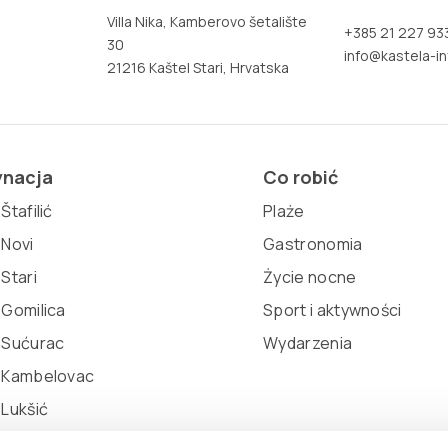
Villa Nika, Kamberovo šetalište
+385 21 227 93
30
info@kastela-in
21216 Kaštel Stari, Hrvatska
ynacja
Co robić
Štafilić
Plaże
 Novi
Gastronomia
 Stari
Życie nocne
 Gomilica
Sport i aktywności
 Sućurac
Wydarzenia
l Kambelovac
 Lukšić