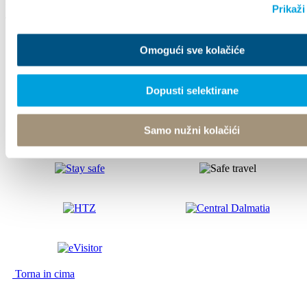
Prikaži
Tourist office
Omogući sve kolačiće
© TZ Kastela 2022
Gestione dei Cookie
Developed by:
Nove vibracije
Dopusti selektirane
Design by:
Signed Design
Samo nužni kolačići
Torna in cima