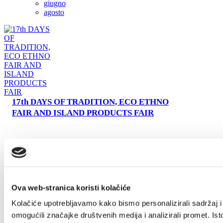
giugno
agosto
Safe in Dalmatia
it
+385 21 227 933
info@kastela-info.hr
Villa Nika, Kamberovo šetalište 30,
17th DAYS OF TRADITION, ECO ETHNO
FAIR AND ISLAND PRODUCTS FAIR
21216 Kaštel Stari, Hrvatska
Ova web-stranica koristi kolačiće
Kolačiće upotrebljavamo kako bismo personalizirali sadržaj i
omogućili značajke društvenih medija i analizirali promet. Ist