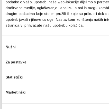
Villa Nika, Kamberovo šetalište 30
podatke o vašoj upotrebi naše web-lokacije dijelimo s partne
društvene medije, oglašavanje i analizu, a oni ih mogu kombin
21216 Kaštel Stari, Hrvatska
drugim podacima koje ste im pružili ili koje su prikupili dok st
upotrebljavali njihove usluge. Nastavkom korištenja naših int
+385 21 227 933
info@kastela-info.hr
stranica vi prihvaćate našu upotrebu kolačića.
Esplora
Odabir
Nužni
pristanka
Destinazione
Za postavke
Cosa fare
Statistički
Marketinški
Info