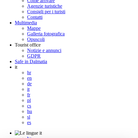
Come arrivare
Agenzie turistiche
Consigli per i turisti
Contatti
Multimedia
Mappe
Galleria fotografica
Opuscoli
Tourist office
Notizie e annunci
GDPR
Safe in Dalmatia
it
hr
en
de
it
fr
pl
cs
hu
sl
es
it