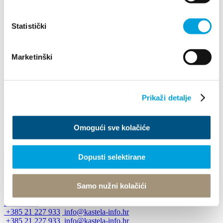
2022
2021
2020
Statistički
2019
2018
2017
Marketinški
2016
agosto
agosto
Prikaži detalje
Arias Under the Stars
Omogući sve kolačiće
16 agosto 2024
Kaštel Stari
Dopusti selektirane
Villa Nika, Kamberovo šetalište 30
Samo nužni kolačići
21216 Kaštel Stari, Hrvatska
Indicazioni
+385 21 227 933
info@kastela-info.hr
+385 21 227 933
info@kastela-info.hr