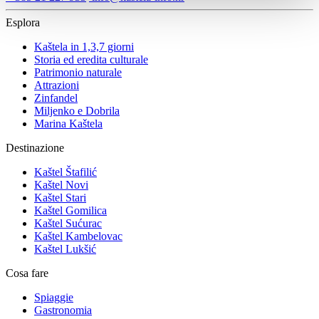
Esplora
Kaštela in 1,3,7 giorni
Storia ed eredita culturale
Patrimonio naturale
Attrazioni
Zinfandel
Miljenko e Dobrila
Marina Kaštela
Destinazione
Kaštel Štafilić
Kaštel Novi
Kaštel Stari
Kaštel Gomilica
Kaštel Sućurac
Kaštel Kambelovac
Kaštel Lukšić
Cosa fare
Spiaggie
Gastronomia