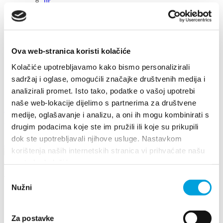
hr
en
de
it
fr
pl
Ova web-stranica koristi kolačiće
cs
hu
Kolačiće upotrebljavamo kako bismo personalizirali
sl
sadržaj i oglase, omogućili značajke društvenih medija i
es
analizirali promet. Isto tako, podatke o vašoj upotrebi
naše web-lokacije dijelimo s partnerima za društvene
+385 21 227 933
info@kastela-info.hr
medije, oglašavanje i analizu, a oni ih mogu kombinirati s
Villa Nika, Kamberovo šetalište 30, 21216 Kaštel Stari, Hrvatska
drugim podacima koje ste im pružili ili koje su prikupili
dok ste upotrebljavali njihove usluge. Nastavkom
Indicazioni
korištenja naših internetskih stranica vi prihvaćate našu
upotrebu kolačića.
Eventi
Odabir
Nužni
pristanka
2024
2026
2024
Za postavke
2023