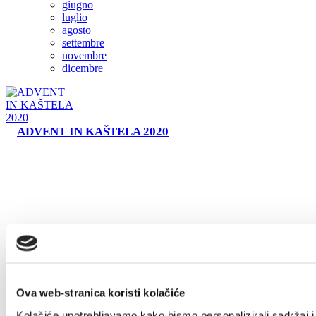
giugno
Tourist office
luglio
agosto
settembre
novembre
Safe in Dalmatia
dicembre
it
ADVENT IN KAŠTELA 2020
+385 21 227 933
info@kastela-info.hr
Villa Nika, Kamberovo šetalište 30,
21216 Kaštel Stari, Hrvatska
Ova web-stranica koristi kolačiće
Kolačiće upotrebljavamo kako bismo personalizirali sadržaj i