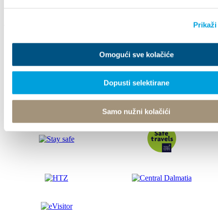
Prikaži
Tourist office
Omogući sve kolačiće
© TZ Kastela 2022
Gestione dei Cookie
Developed by:
Nove vibracije
Design by:
Signed Design
Dopusti selektirane
Samo nužni kolačići