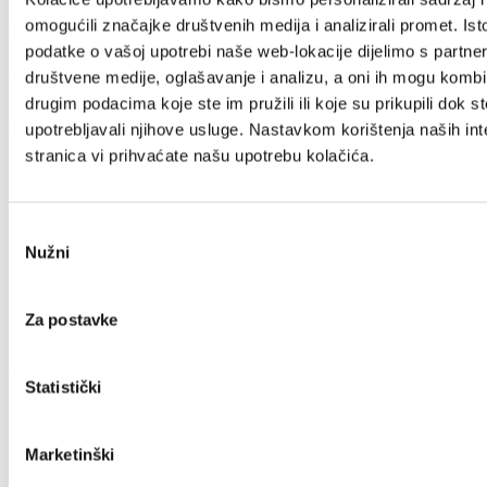
omogućili značajke društvenih medija i analizirali promet. Ist
Villa Nika, Kamberovo šetalište 30
podatke o vašoj upotrebi naše web-lokacije dijelimo s partne
21216 Kaštel Stari, Hrvatska
društvene medije, oglašavanje i analizu, a oni ih mogu kombin
drugim podacima koje ste im pružili ili koje su prikupili dok st
+385 21 227 933
info@kastela-info.hr
upotrebljavali njihove usluge. Nastavkom korištenja naših int
stranica vi prihvaćate našu upotrebu kolačića.
Esplora
Odabir
Nužni
pristanka
Destinazione
Za postavke
Cosa fare
Statistički
Marketinški
Info