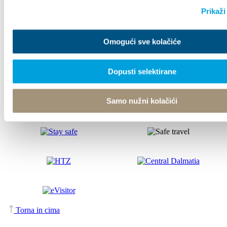
Prikaži
Tourist office
Omogući sve kolačiće
© TZ Kastela 2022
Gestione dei Cookie
Developed by:
Nove vibracije
Dopusti selektirane
Design by:
Signed Design
Samo nužni kolačići
Torna in cima