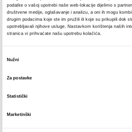
podatke o vašoj upotrebi naše web-lokacije dijelimo s partne
Villa Nika, Kamberovo šetalište 30
društvene medije, oglašavanje i analizu, a oni ih mogu kombin
21216 Kaštel Stari, Hrvatska
drugim podacima koje ste im pružili ili koje su prikupili dok st
upotrebljavali njihove usluge. Nastavkom korištenja naših int
+385 21 227 933
info@kastela-info.hr
stranica vi prihvaćate našu upotrebu kolačića.
Esplora
Odabir
Nužni
pristanka
Destinazione
Za postavke
Statistički
Cosa fare
Marketinški
Info