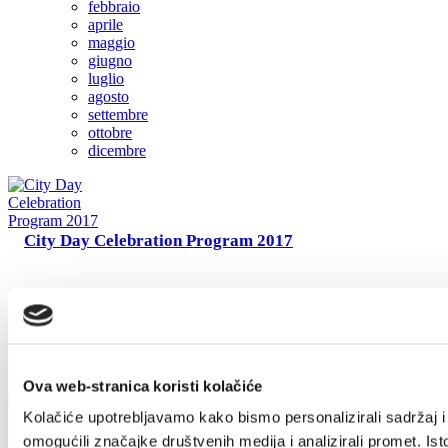
febbraio
aprile
Safe in Dalmatia
maggio
giugno
luglio
it
agosto
settembre
ottobre
+385 21 227 933
info@kastela-info.hr
dicembre
Villa Nika, Kamberovo šetalište 30,
21216 Kaštel Stari, Hrvatska
City Day Celebration Program 2017
Ova web-stranica koristi kolačiće
Kolačiće upotrebljavamo kako bismo personalizirali sadržaj i
omogućili značajke društvenih medija i analizirali promet. Ist