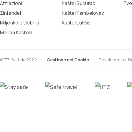
Attrazioni
Kaštel Sućurac
Eve
Zinfandel
Kaštel Kambelovac
Miljenko e Dobrila
Kaštel Lukšić
Marina Kaštela
© TZ Kastela 2022
Gestione dei Cookie
Developed by:
N