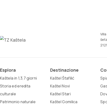
Vill
šeta
2121
Esplora
Destinazione
Co
Kaštela in 1,3,7 giorni
Kaštel Štafilić
Spi
Storia ed eredita
Kaštel Novi
Gas
culturale
Kaštel Stari
Dov
Patrimonio naturale
Kaštel Gomilica
Spo