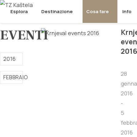
Esplora
Destinazione
Cosa fare
Info
EVENTI
Krnj
even
201
2016
28
FEBBRAIO
genna
2016
-
5
febbr
2016