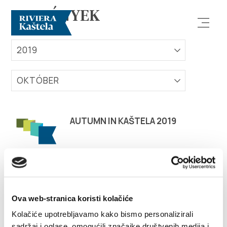
ESEMÉNYEK
2019
OKTÓBER
Vizsgálja meg
AUTUMN IN KAŠTELA 2019
Rendeltetési hely
Mit kell tenni?
Ova web-stranica koristi kolačiće
Info
Kolačiće upotrebljavamo kako bismo personalizirali
sadržaj i oglase, omogućili značajke društvenih medija i