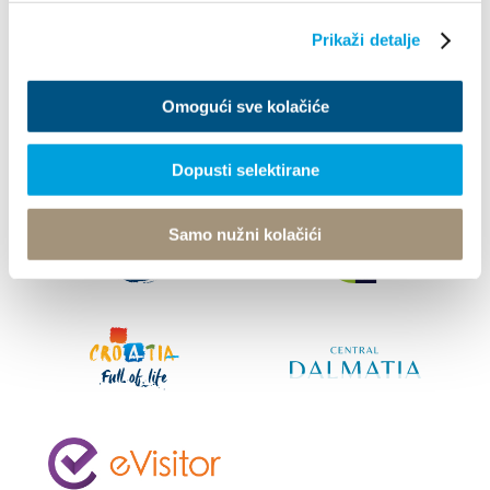
Prikaži detalje
© TZ Kastela 2022
Cookie-szabályzat
Developed by:
Nove
vibracije
Design by:
Signed Design
Omogući sve kolačiće
Dopusti selektirane
Samo nužni kolačići