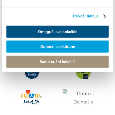
Info
Prikaži detalje
© TZ Kastela 2022
Cookie-szabályzat
Developed by:
Nove
Omogući sve kolačiće
vibracije
Design by:
Signed Design
Dopusti selektirane
Samo nužni kolačići