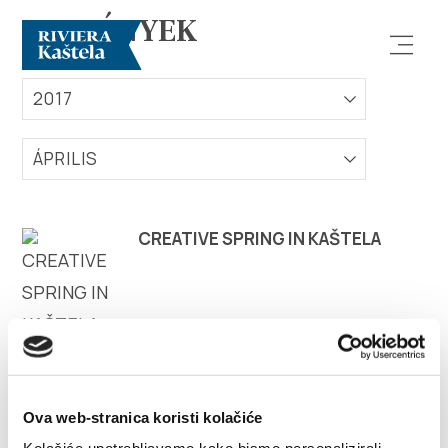
ESEMÉNYEK
2017
ÁPRILIS
Vizsgálja meg
CREATIVE SPRING IN KAŠTELA
Rendeltetési hely
Mit kell tenni?
Info
Ova web-stranica koristi kolačiće