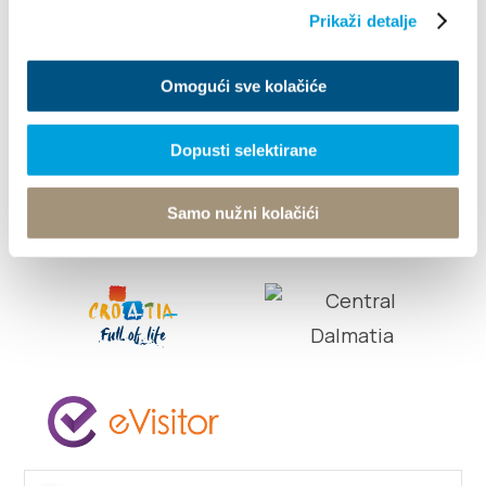
© TZ Kastela 2022
Cookie-szabályzat
Developed by:
Nove
Prikaži detalje
vibracije
Design by:
Signed Design
Omogući sve kolačiće
Dopusti selektirane
Samo nužni kolačići