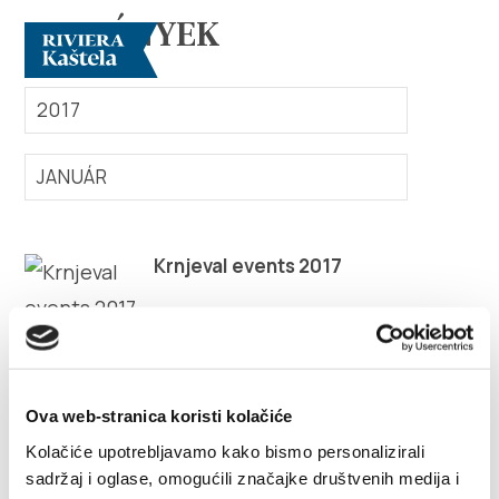
ESEMÉNYEK
2017
JANUÁR
Vizsgálja meg
Krnjeval events 2017
Rendeltetési hely
Mit kell tenni?
Info
Ova web-stranica koristi kolačiće
Multimédia
Kolačiće upotrebljavamo kako bismo personalizirali
sadržaj i oglase, omogućili značajke društvenih medija i