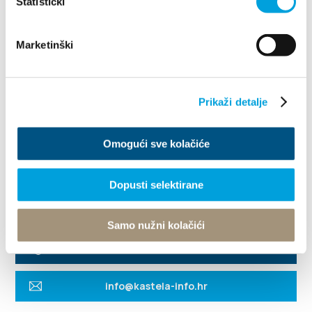
Statistički
Marketinški
Prikaži detalje
Omogući sve kolačiće
Dopusti selektirane
Villa Nika, Kamberovo šetalište 30
21216 Kaštel Stari, Hrvatska
Útvonalak
Samo nužni kolačići
+385 21 227 933
info@kastela-info.hr