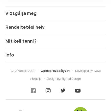
Vizsgálja meg
Rendeltetési hely
Mit kell tenni?
Info
© TZ Kastela 2022
Cookie-szabályzat
Developed by:
Nove
vibracije
Design by:
Signed Design