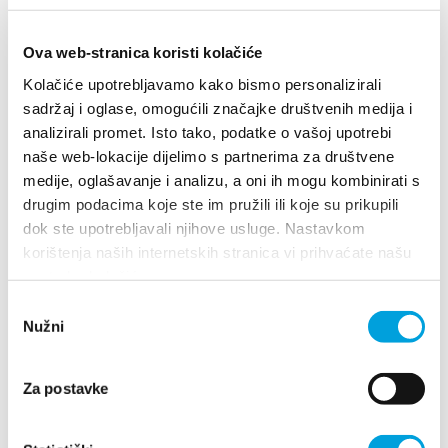
EXHIBITION OF PAINTINGS AND
Ova web-stranica koristi kolačiće
SCULPTURES
Kolačiće upotrebljavamo kako bismo personalizirali
sadržaj i oglase, omogućili značajke društvenih medija i
analizirali promet. Isto tako, podatke o vašoj upotrebi
naše web-lokacije dijelimo s partnerima za društvene
medije, oglašavanje i analizu, a oni ih mogu kombinirati s
drugim podacima koje ste im pružili ili koje su prikupili
dok ste upotrebljavali njihove usluge. Nastavkom
CHANSON CONCERT
korištenja naših internetskih stranica vi prihvaćate našu
upotrebu kolačića.
Odabir
Nužni
pristanka
Grand opening of the Kastela
Za postavke
Cultural Summer