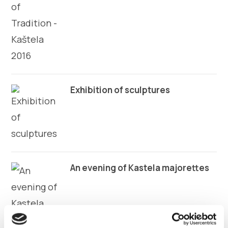
Multimédia
Safe in Dalmatia
hu
Exhibition of sculptures
+385 21 227 933
info@kastela-info.hr
An evening of Kastela majorettes
Villa Nika, Kamberovo šetalište 30,
Útvonalak
21216 Kaštel Stari, Hrvatska