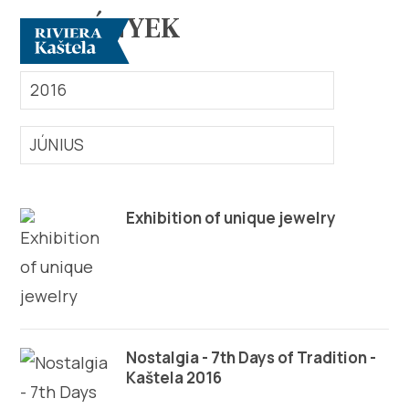
ESEMÉNYEK
2016
JÚNIUS
Vizsgálja meg
Exhibition of unique jewelry
Rendeltetési hely
Mit kell tenni?
Nostalgia - 7th Days of Tradition -
Info
Kaštela 2016