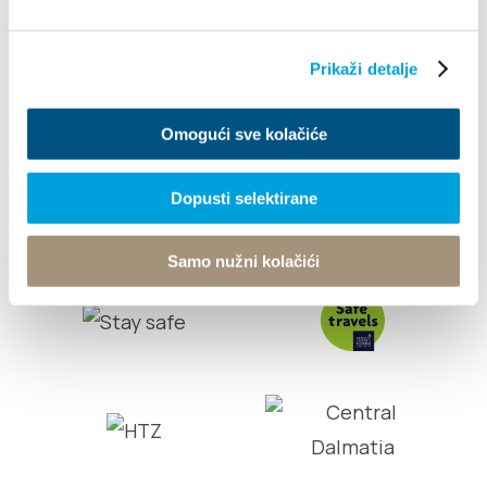
Info
Prikaži detalje
© TZ Kastela 2022
Cookie-szabályzat
Developed by:
Nove
Omogući sve kolačiće
vibracije
Design by:
Signed Design
Dopusti selektirane
Samo nužni kolačići