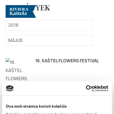
ESEMÉNYEK
2016
MÁJUS
Vizsgálja meg
16. KAŠTEL FLOWERS FESTIVAL
Rendeltetési hely
Mit kell tenni?
Info
Ova web-stranica koristi kolačiće