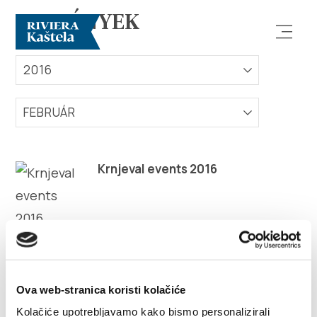
ESEMÉNYEK
2016
FEBRUÁR
Vizsgálja meg
Krnjeval events 2016
Rendeltetési hely
Mit kell tenni?
Info
Ova web-stranica koristi kolačiće
Kolačiće upotrebljavamo kako bismo personalizirali