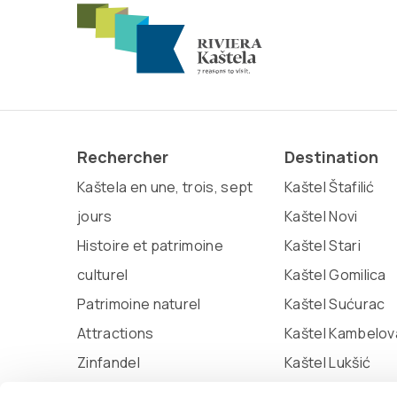
Rechercher
Destination
Kaštela en une, trois, sept
Kaštel Štafilić
jours
Kaštel Novi
Histoire et patrimoine
Kaštel Stari
culturel
Kaštel Gomilica
Patrimoine naturel
Kaštel Sućurac
Attractions
Kaštel Kambelov
Zinfandel
Kaštel Lukšić
Miljenko et Dobrila