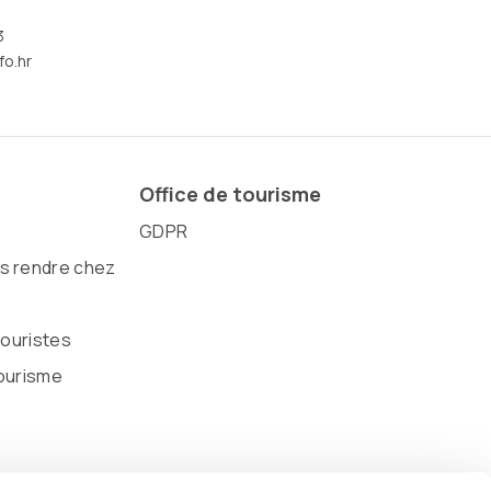
3
fo.hr
Office de tourisme
GDPR
 rendre chez
touristes
ourisme