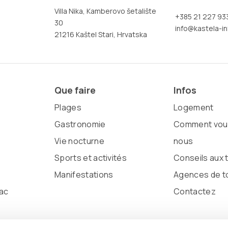
Villa Nika, Kamberovo šetalište
+385 21 227 93
30
info@kastela-in
21216 Kaštel Stari, Hrvatska
Que faire
Infos
Plages
Logement
Gastronomie
Comment vous
Vie nocturne
nous
Sports et activités
Conseils aux 
Manifestations
Agences de t
ac
Contactez