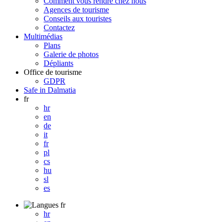
Comment vous rendre chez nous
Agences de tourisme
Conseils aux touristes
Contactez
Multimédias
Plans
Galerie de photos
Dépliants
Office de tourisme
GDPR
Safe in Dalmatia
fr
hr
en
de
it
fr
pl
cs
hu
sl
es
fr
hr