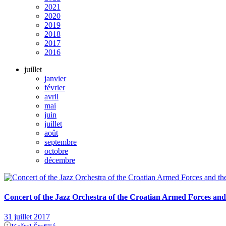
2021
2020
2019
2018
2017
2016
juillet
janvier
février
avril
mai
juin
juillet
août
septembre
octobre
décembre
Concert of the Jazz Orchestra of the Croatian Armed Forces and 
31 juillet 2017