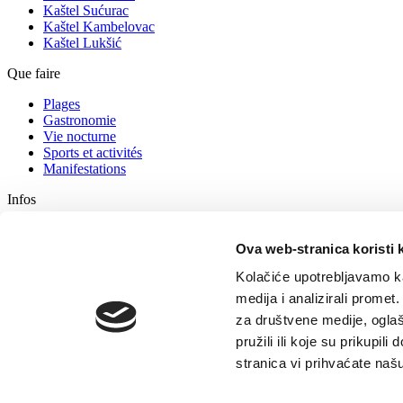
Kaštel Sućurac
Kaštel Kambelovac
Kaštel Lukšić
Que faire
Plages
Gastronomie
Vie nocturne
Sports et activités
Manifestations
Infos
Logement
Comment vous rendre chez nous
Ova web-stranica koristi 
Conseils aux touristes
Kolačiće upotrebljavamo ka
Agences de tourisme
Contactez
medija i analizirali promet
za društvene medije, oglaš
Office de tourisme
pružili ili koje su prikupil
GDPR
stranica vi prihvaćate naš
© TZ Kastela 2022
Politique relative aux cookies
Developed by:
No