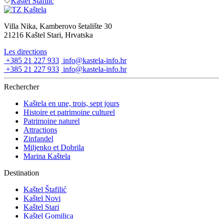
Kaštel Štafilić
Villa Nika, Kamberovo šetalište 30
21216 Kaštel Stari, Hrvatska
Les directions
+385 21 227 933
info@kastela-info.hr
+385 21 227 933
info@kastela-info.hr
Rechercher
Kaštela en une, trois, sept jours
Histoire et patrimoine culturel
Patrimoine naturel
Attractions
Zinfandel
Miljenko et Dobrila
Marina Kaštela
Destination
Kaštel Štafilić
Kaštel Novi
Kaštel Stari
Kaštel Gomilica