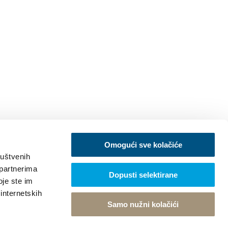
Omogući sve kolačiće
ruštvenih
 partnerima
Dopusti selektirane
oje ste im
 internetskih
Samo nužni kolačići