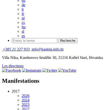
en
de
it
fr
pl
cs
hu
sl
es
+385 21 227 933
info@kastela-info.hr
Villa Nika, Kamberovo šetalište 30, 21216 Kaštel Stari, Hrvatska
Les directions
Manifestations
2017
2026
2024
2023
2022