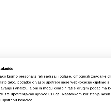
kolačiće
ko bismo personalizirali sadržaj i oglase, omogućili značajke d
. Isto tako, podatke o vašoj upotrebi naše web-lokacije dijelimo s
avanje i analizu, a oni ih mogu kombinirati s drugim podacima k
i dok ste upotrebljavali njihove usluge. Nastavkom korištenja naših
u upotrebu kolačića.
ve vibracije
Design by:
Signed Design