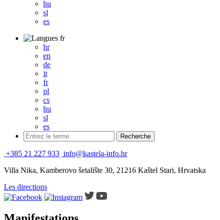
hu
sl
es
fr
hr
en
de
it
fr
pl
cs
hu
sl
es
+385 21 227 933
info@kastela-info.hr
Villa Nika, Kamberovo šetalište 30, 21216 Kaštel Stari, Hrvatska
Les directions
Manifestations