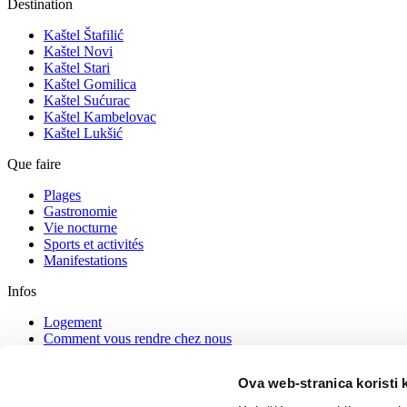
Destination
Kaštel Štafilić
Kaštel Novi
Kaštel Stari
Kaštel Gomilica
Kaštel Sućurac
Kaštel Kambelovac
Kaštel Lukšić
Que faire
Plages
Gastronomie
Vie nocturne
Sports et activités
Manifestations
Infos
Logement
Comment vous rendre chez nous
Conseils aux touristes
Agences de tourisme
Ova web-stranica koristi 
Contactez