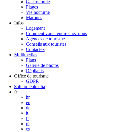
Gastronomie
Plages
Vie nocturne
Marques
Infos
Logement
Comment vous rendre chez nous
Agences de tourisme
Conseils aux touristes
Contactez
Multimédias
Plans
Galerie de photos
Dépliants
Office de tourisme
GDPR
Safe in Dalmatia
fr
hr
en
de
it
fr
pl
cs