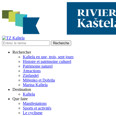
Rechercher
Kaštela en une, trois, sept jours
Histoire et patrimoine culturel
Patrimoine naturel
Attractions
Zinfandel
Miljenko et Dobrila
Marina Kaštela
Destination
Kaštela
Que faire
Manifestations
Sports et activités
Le cyclisme