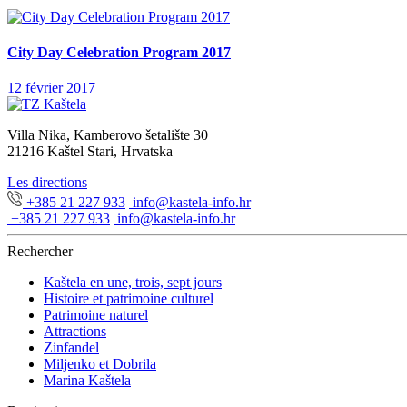
City Day Celebration Program 2017
12 février 2017
Villa Nika, Kamberovo šetalište 30
21216 Kaštel Stari, Hrvatska
Les directions
+385 21 227 933
info@kastela-info.hr
+385 21 227 933
info@kastela-info.hr
Rechercher
Kaštela en une, trois, sept jours
Histoire et patrimoine culturel
Patrimoine naturel
Attractions
Zinfandel
Miljenko et Dobrila
Marina Kaštela