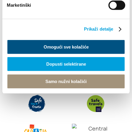
Marketinški
Infos
Prikaži detalje
Office de tourisme
Omogući sve kolačiće
© TZ Kastela 2022
Politique relative aux cookies
Developed by:
Nove vibracije
Design by:
Signed Design
Dopusti selektirane
Samo nužni kolačići