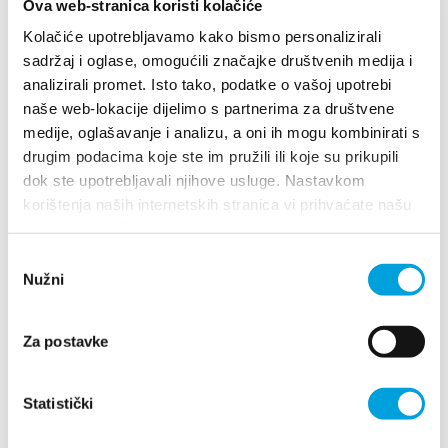
Multimédias
Ova web-stranica koristi kolačiće
Kolačiće upotrebljavamo kako bismo personalizirali
Office de tourisme
sadržaj i oglase, omogućili značajke društvenih medija i
analizirali promet. Isto tako, podatke o vašoj upotrebi
naše web-lokacije dijelimo s partnerima za društvene
Safe in Dalmatia
Villa Nika, Kamberovo šetalište 30
medije, oglašavanje i analizu, a oni ih mogu kombinirati s
21216 Kaštel Stari, Hrvatska
Les directions
drugim podacima koje ste im pružili ili koje su prikupili
fr
dok ste upotrebljavali njihove usluge. Nastavkom
+385 21 227 933
korištenja naših internetskih stranica vi prihvaćate našu
upotrebu kolačića.
info@kastela-info.hr
Odabir
+385 21 227 933
Nužni
pristanka
info@kastela-info.hr
Rechercher
Za postavke
Destination
Villa Nika, Kamberovo šetalište 30,
Statistički
Les directions
21216 Kaštel Stari, Hrvatska
Que faire