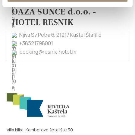
OAZA SUNCE d.o.o. -
HOTEL RESNIK
Njiva Sv Petra 6, 21217 Kaštel Štafilić
+38521798001
booking@resnik-hotel.hr
Villa Nika, Kamberovo šetalište 30