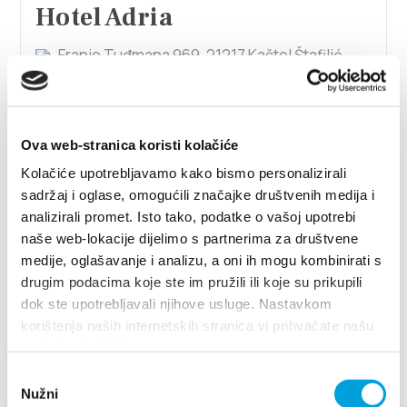
Hotel Adria
Franje Tuđmana 969, 21217 Kaštel Štafilić
+38521798140
info@hotel-adria.hr
Ova web-stranica koristi kolačiće
Kolačiće upotrebljavamo kako bismo personalizirali
Hotel Baletna škola
sadržaj i oglase, omogućili značajke društvenih medija i
analizirali promet. Isto tako, podatke o vašoj upotrebi
don Frane Franića 1, 21214 Kaštel Kambelovac
naše web-lokacije dijelimo s partnerima za društvene
021221912
medije, oglašavanje i analizu, a oni ih mogu kombinirati s
info@hotel-baletnaskola.com
drugim podacima koje ste im pružili ili koje su prikupili
dok ste upotrebljavali njihove usluge. Nastavkom
korištenja naših internetskih stranica vi prihvaćate našu
1/3
upotrebu kolačića.
Odabir
Hotel Benjamin
Nužni
pristanka