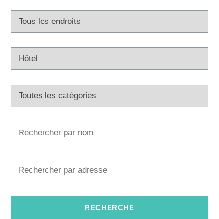
Multimédias
Office de tourisme
Safe in Dalmatia
fr
+385 21 227 933
info@kastela-info.hr
Villa Nika, Kamberovo šetalište 30,
Les directions
21216 Kaštel Stari, Hrvatska