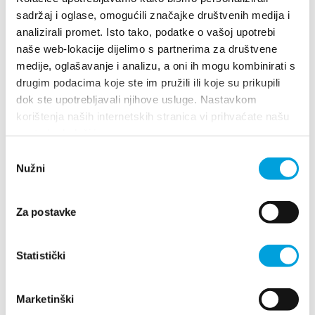
Multimedia
sadržaj i oglase, omogućili značajke društvenih medija i
analizirali promet. Isto tako, podatke o vašoj upotrebi
Villa Nika, Kamberovo šetalište 30
Tourist office
naše web-lokacije dijelimo s partnerima za društvene
21216 Kaštel Stari, Hrvatska
Directions
medije, oglašavanje i analizu, a oni ih mogu kombinirati s
Safe in Dalmatia
drugim podacima koje ste im pružili ili koje su prikupili
+385 21 227 933
dok ste upotrebljavali njihove usluge. Nastavkom
korištenja naših internetskih stranica vi prihvaćate našu
en
info@kastela-info.hr
upotrebu kolačića.
Odabir
Nužni
pristanka
+385 21 227 933
Explore
Za postavke
info@kastela-info.hr
Destination
Statistički
What to do
Villa Nika, Kamberovo šetalište 30,
Directions
21216 Kaštel Stari, Hrvatska
Marketinški
Info