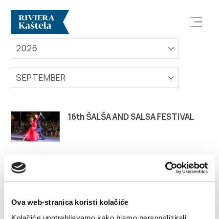
EVENTS
2026
SEPTEMBER
Explore
16th ŠALŠA AND SALSA FESTIVAL
Destination
What to do
Info
Ova web-stranica koristi kolačiće
Kolačiće upotrebljavamo kako bismo personalizirali