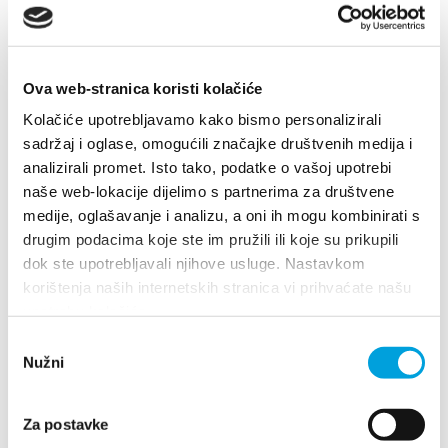
Tourist office
Safe in Dalmatia
Ova web-stranica koristi kolačiće
COLORS OF JAZZ
Kolačiće upotrebljavamo kako bismo personalizirali
en
sadržaj i oglase, omogućili značajke društvenih medija i
analizirali promet. Isto tako, podatke o vašoj upotrebi
naše web-lokacije dijelimo s partnerima za društvene
+385 21 227 933
medije, oglašavanje i analizu, a oni ih mogu kombinirati s
drugim podacima koje ste im pružili ili koje su prikupili
dok ste upotrebljavali njihove usluge. Nastavkom
info@kastela-info.hr
korištenja naših internetskih stranica vi prihvaćate našu
upotrebu kolačića.
Villa Nika, Kamberovo šetalište 30
21216 Kaštel Stari, Hrvatska
Directions
Odabir
Villa Nika, Kamberovo šetalište 30,
Nužni
pristanka
Directions
21216 Kaštel Stari, Hrvatska
+385 21 227 933
Za postavke
info@kastela-info.hr