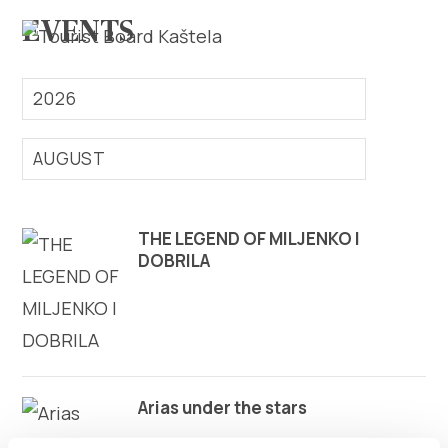
EVENTS
2026
AUGUST
Explore
THE LEGEND OF MILJENKO I
Destination
DOBRILA
What to do
Info
Multimedia
Arias under the stars