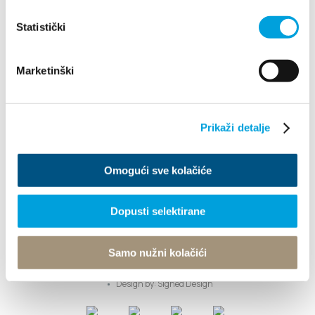
Statistički
Explore
Marketinški
Destination
Prikaži detalje
What to do
Omogući sve kolačiće
Info
Dopusti selektirane
Tourist office
Samo nužni kolačići
© TZ Kastela 2022
Cookie Policy
Developed by:
Nove vibracije
Design by:
Signed Design