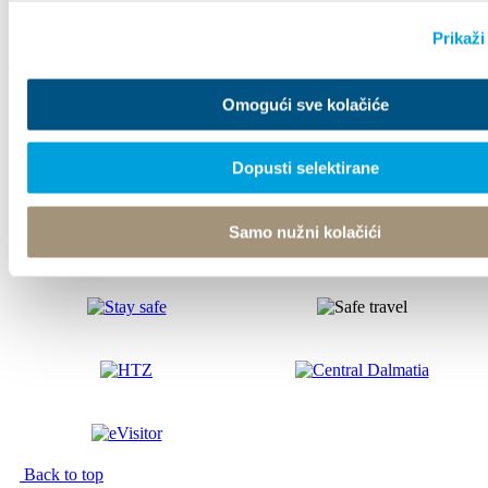
Prikaži
Tourist office
Omogući sve kolačiće
© TZ Kastela 2022
Cookie Policy
Developed by:
Nove vibracije
Design by:
Dopusti selektirane
Signed Design
Samo nužni kolačići
Back to top