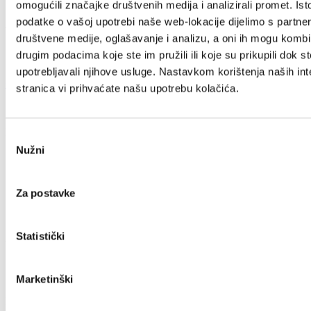
omogućili značajke društvenih medija i analizirali promet. Ist
podatke o vašoj upotrebi naše web-lokacije dijelimo s partne
Villa Nika, Kamberovo šetalište 30
društvene medije, oglašavanje i analizu, a oni ih mogu kombin
21216 Kaštel Stari, Hrvatska
drugim podacima koje ste im pružili ili koje su prikupili dok st
upotrebljavali njihove usluge. Nastavkom korištenja naših int
+385 21 227 933
info@kastela-info.hr
stranica vi prihvaćate našu upotrebu kolačića.
Explore
Odabir
Nužni
pristanka
Destination
Za postavke
Statistički
What to do
Marketinški
Info