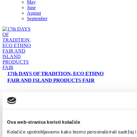
May
June
Safe in Dalmatia
August
September
en
+385 21 227 933
info@kastela-info.hr
Villa Nika, Kamberovo šetalište 30,
21216 Kaštel Stari, Hrvatska
17th DAYS OF TRADITION, ECO ETHNO
FAIR AND ISLAND PRODUCTS FAIR
Ova web-stranica koristi kolačiće
Kolačiće upotrebljavamo kako bismo personalizirali sadržaj i