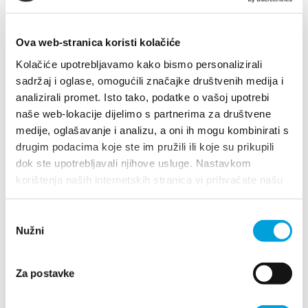
Multimedia
Tourist office
Ova web-stranica koristi kolačiće
Kolačiće upotrebljavamo kako bismo personalizirali
Safe in Dalmatia
sadržaj i oglase, omogućili značajke društvenih medija i
analizirali promet. Isto tako, podatke o vašoj upotrebi
naše web-lokacije dijelimo s partnerima za društvene
en
medije, oglašavanje i analizu, a oni ih mogu kombinirati s
drugim podacima koje ste im pružili ili koje su prikupili
dok ste upotrebljavali njihove usluge. Nastavkom
Villa Nika, Kamberovo šetalište 30
korištenja naših internetskih stranica vi prihvaćate našu
+385 21 227 933
21216 Kaštel Stari, Hrvatska
Directions
upotrebu kolačića.
Odabir
+385 21 227 933
info@kastela-info.hr
Nužni
pristanka
info@kastela-info.hr
Villa Nika, Kamberovo šetalište 30,
Za postavke
Directions
21216 Kaštel Stari, Hrvatska