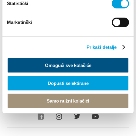
Statistički
Explore
Destination
Marketinški
What to do
Prikaži detalje
Info
Omogući sve kolačiće
Tourist office
Dopusti selektirane
© TZ Kastela 2022
Cookie Policy
Developed by:
Nove vibracije
Samo nužni kolačići
Design by:
Signed Design