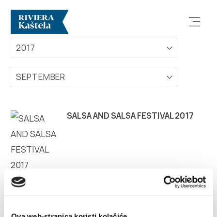
EVENTS
2017
SEPTEMBER
Explore
SALSA AND SALSA FESTIVAL 2017
Destination
What to do
Info
Ova web-stranica koristi kolačiće