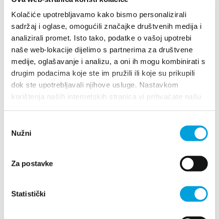
Multimedia
Kolačiće upotrebljavamo kako bismo personalizirali
sadržaj i oglase, omogućili značajke društvenih medija i
Tourist office
analizirali promet. Isto tako, podatke o vašoj upotrebi
naše web-lokacije dijelimo s partnerima za društvene
Safe in Dalmatia
Villa Nika, Kamberovo šetalište 30
medije, oglašavanje i analizu, a oni ih mogu kombinirati s
21216 Kaštel Stari, Hrvatska
Directions
drugim podacima koje ste im pružili ili koje su prikupili
en
dok ste upotrebljavali njihove usluge. Nastavkom
+385 21 227 933
korištenja naših internetskih stranica vi prihvaćate našu
upotrebu kolačića.
info@kastela-info.hr
Odabir
+385 21 227 933
Nužni
pristanka
info@kastela-info.hr
Explore
Za postavke
Destination
Villa Nika, Kamberovo šetalište 30,
Statistički
Directions
21216 Kaštel Stari, Hrvatska
What to do