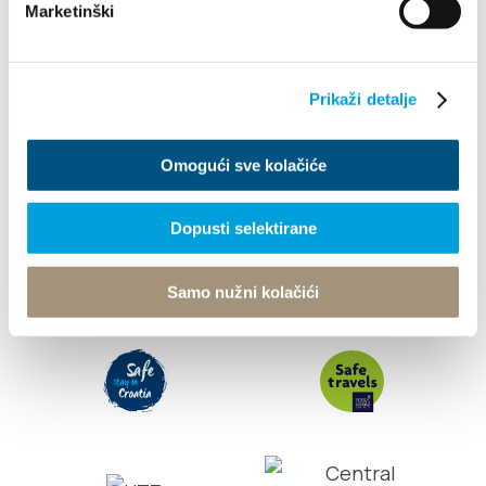
Marketinški
Info
Prikaži detalje
Tourist office
Omogući sve kolačiće
© TZ Kastela 2022
Cookie Policy
Developed by:
Nove vibracije
Design by:
Signed Design
Dopusti selektirane
Samo nužni kolačići