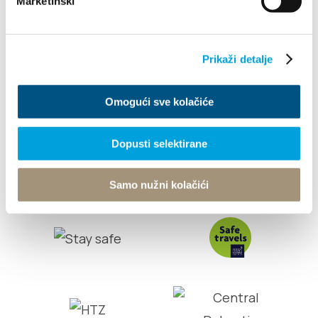
Marketinški
Info
Prikaži detalje
Tourist office
Omogući sve kolačiće
© TZ Kastela 2022
Cookie Policy
Developed by:
Nove vibracije
Design by:
Signed Design
Dopusti selektirane
Samo nužni kolačići