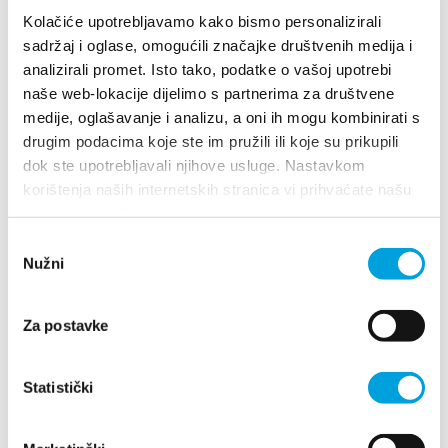
Multimedia
Kolačiće upotrebljavamo kako bismo personalizirali
sadržaj i oglase, omogućili značajke društvenih medija i
Tourist office
analizirali promet. Isto tako, podatke o vašoj upotrebi
naše web-lokacije dijelimo s partnerima za društvene
Villa Nika, Kamberovo šetalište 30
Safe in Dalmatia
medije, oglašavanje i analizu, a oni ih mogu kombinirati s
21216 Kaštel Stari, Hrvatska
Directions
drugim podacima koje ste im pružili ili koje su prikupili
dok ste upotrebljavali njihove usluge. Nastavkom
en
+385 21 227 933
korištenja naših internetskih stranica vi prihvaćate našu
upotrebu kolačića.
info@kastela-info.hr
Odabir
+385 21 227 933
Nužni
pristanka
Explore
info@kastela-info.hr
Za postavke
Destination
Statistički
Villa Nika, Kamberovo šetalište 30,
Directions
21216 Kaštel Stari, Hrvatska
What to do