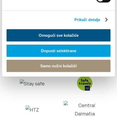
Info
Prikaži detalje
Tourist office
Omogući sve kolačiće
© TZ Kastela 2022
Cookie Policy
Developed by:
Nove vibracije
Design by:
Signed Design
Dopusti selektirane
Samo nužni kolačići