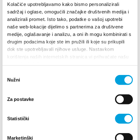
Multimedia
Kolačiće upotrebljavamo kako bismo personalizirali
sadržaj i oglase, omogućili značajke društvenih medija i
Tourist office
analizirali promet. Isto tako, podatke o vašoj upotrebi
naše web-lokacije dijelimo s partnerima za društvene
Villa Nika, Kamberovo šetalište 30
medije, oglašavanje i analizu, a oni ih mogu kombinirati s
21216 Kaštel Stari, Hrvatska
Directions
Safe in Dalmatia
drugim podacima koje ste im pružili ili koje su prikupili
dok ste upotrebljavali njihove usluge. Nastavkom
+385 21 227 933
en
korištenja naših internetskih stranica vi prihvaćate našu
upotrebu kolačića.
info@kastela-info.hr
Odabir
Nužni
pristanka
+385 21 227 933
Explore
Za postavke
info@kastela-info.hr
Destination
Statistički
Villa Nika, Kamberovo šetalište 30,
What to do
Directions
21216 Kaštel Stari, Hrvatska
Marketinški