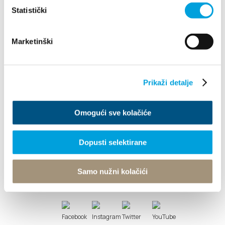
Istraži
Statistički
Destinacija
Marketinški
Što raditi
Prikaži detalje
Info
Omogući sve kolačiće
Turistički ured
Dopusti selektirane
© TZ Kastela 2022
Izjava o pristupačnosti
Politika kolačića
TZ Kaštela Viber Info
Developed by:
Nove vibracije
Design by:
Samo nužni kolačići
Signed Design