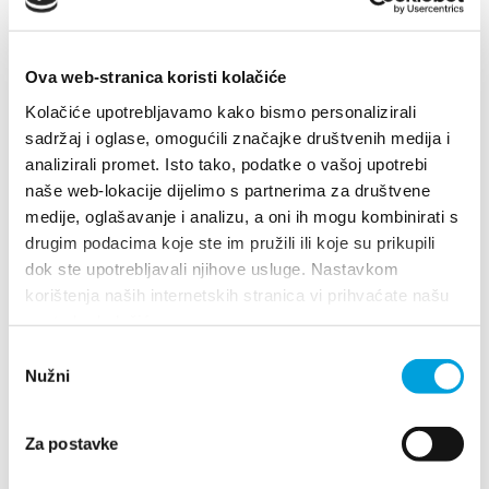
Turistički ured
Safe in Dalmatia
Ova web-stranica koristi kolačiće
Kolačiće upotrebljavamo kako bismo personalizirali
hr
sadržaj i oglase, omogućili značajke društvenih medija i
analizirali promet. Isto tako, podatke o vašoj upotrebi
naše web-lokacije dijelimo s partnerima za društvene
Villa Nika, Kamberovo šetalište 30
medije, oglašavanje i analizu, a oni ih mogu kombinirati s
+385 21 227 933
21216 Kaštel Stari, Hrvatska
Upute
drugim podacima koje ste im pružili ili koje su prikupili
dok ste upotrebljavali njihove usluge. Nastavkom
+385 21 227 933
korištenja naših internetskih stranica vi prihvaćate našu
info@kastela-info.hr
upotrebu kolačića.
info@kastela-info.hr
Odabir
Kutak za iznajmljivače
Nužni
pristanka
Kutak za iznajmljivače
Villa Nika, Kamberovo šetalište 30,
Za postavke
Upute
21216 Kaštel Stari, Hrvatska