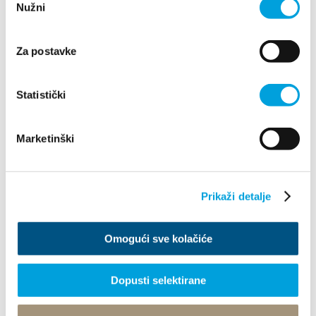
Nužni
pristanka
+385 21 227 933
info@kastela-info.hr
Za postavke
Kutak za iznajmljivače
Statistički
Marketinški
Istraži
Destinacija
Prikaži detalje
Što raditi
Omogući sve kolačiće
Info
Dopusti selektirane
Turistički ured