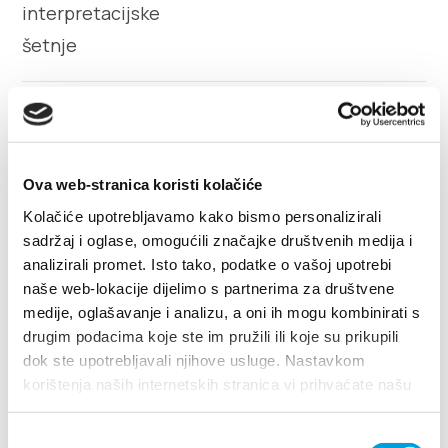
Turistički ured
Safe in Dalmatia
13. FESTIVAL ŠALŠE I SALSE 2023
hr
Ova web-stranica koristi kolačiće
+385 21 227 933
Kolačiće upotrebljavamo kako bismo personalizirali
sadržaj i oglase, omogućili značajke društvenih medija i
analizirali promet. Isto tako, podatke o vašoj upotrebi
info@kastela-info.hr
naše web-lokacije dijelimo s partnerima za društvene
medije, oglašavanje i analizu, a oni ih mogu kombinirati s
Kutak za iznajmljivače
drugim podacima koje ste im pružili ili koje su prikupili
dok ste upotrebljavali njihove usluge. Nastavkom
korištenja naših internetskih stranica vi prihvaćate našu
Villa Nika, Kamberovo šetalište 30
Villa Nika, Kamberovo šetalište 30,
upotrebu kolačića.
21216 Kaštel Stari, Hrvatska
Upute
Upute
21216 Kaštel Stari, Hrvatska
Odabir