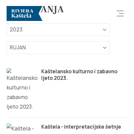
DOGAĐANJA
2023
RUJAN
Istraži
Kaštelansko kulturno i zabavno
Destinacija
ljeto 2023.
Što raditi
Info
Multimedija
Kaštela - interpretacijske šetnje