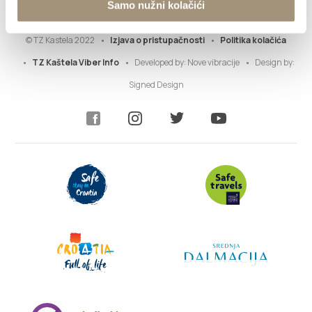
Samo nužni kolačići
© TZ Kastela 2022
Izjava o pristupačnosti
Politika kolačića
TZ Kaštela Viber Info
Developed by:
Nove vibracije
Design by:
Signed Design