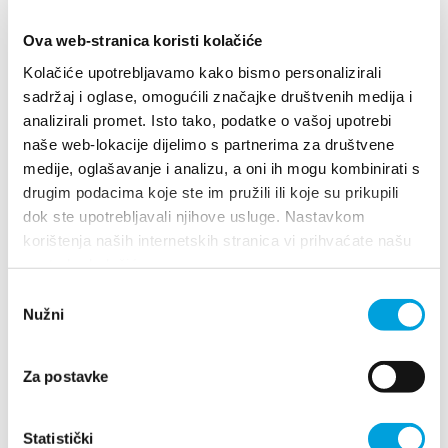
Multimedija
Ova web-stranica koristi kolačiće
Turistički ured
Kolačiće upotrebljavamo kako bismo personalizirali
sadržaj i oglase, omogućili značajke društvenih medija i
Safe in Dalmatia
Villa Nika, Kamberovo šetalište 30
analizirali promet. Isto tako, podatke o vašoj upotrebi
21216 Kaštel Stari, Hrvatska
Upute
naše web-lokacije dijelimo s partnerima za društvene
medije, oglašavanje i analizu, a oni ih mogu kombinirati s
hr
+385 21 227 933
drugim podacima koje ste im pružili ili koje su prikupili
dok ste upotrebljavali njihove usluge. Nastavkom
korištenja naših internetskih stranica vi prihvaćate našu
info@kastela-info.hr
+385 21 227 933
upotrebu kolačića.
Odabir
Kutak za iznajmljivače
Nužni
pristanka
info@kastela-info.hr
Za postavke
Kutak za iznajmljivače
Istraži
Statistički
Destinacija