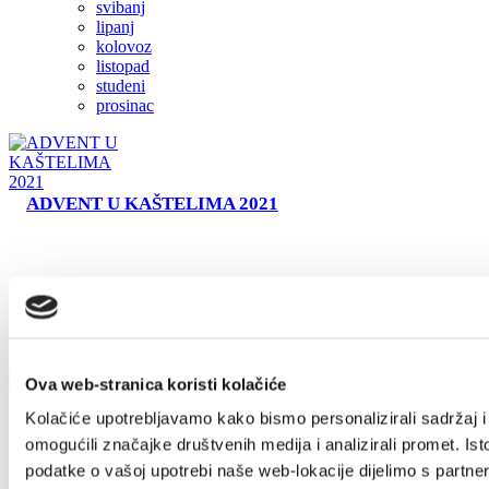
svibanj
lipanj
Safe in Dalmatia
kolovoz
listopad
studeni
hr
prosinac
+385 21 227 933
info@kastela-info.hr
Kutak za iznajmljivače
ADVENT U KAŠTELIMA 2021
Villa Nika, Kamberovo šetalište 30,
21216 Kaštel Stari, Hrvatska
Ova web-stranica koristi kolačiće
Kolačiće upotrebljavamo kako bismo personalizirali sadržaj i
omogućili značajke društvenih medija i analizirali promet. Ist
Villa Nika, Kamberovo šetalište 30
podatke o vašoj upotrebi naše web-lokacije dijelimo s partne
21216 Kaštel Stari, Hrvatska