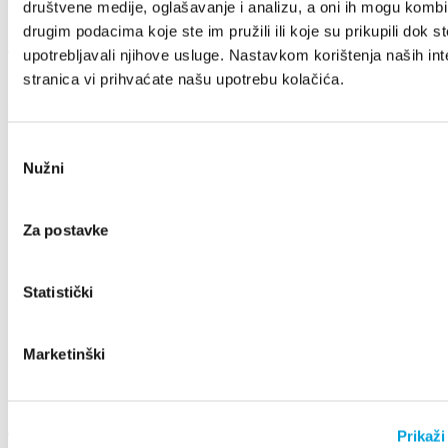
društvene medije, oglašavanje i analizu, a oni ih mogu kombin
drugim podacima koje ste im pružili ili koje su prikupili dok st
+385 21 227 933
info@kastela-info.hr
Kutak za iznajmljivače
upotrebljavali njihove usluge. Nastavkom korištenja naših int
stranica vi prihvaćate našu upotrebu kolačića.
Istraži
Odabir
Nužni
pristanka
Destinacija
Za postavke
Što raditi
Statistički
Marketinški
Info
Prikaži
Turistički ured