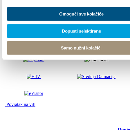
Omogući sve kolačiće
© TZ Kastela 2022
Izjava o pristupačnosti
Politika kolačića
TZ Kaštela
Viber Info
Developed by:
Nove vibracije
Design by:
Signed Design
Dopusti selektirane
Samo nužni kolačići
Povratak na vrh
Upute