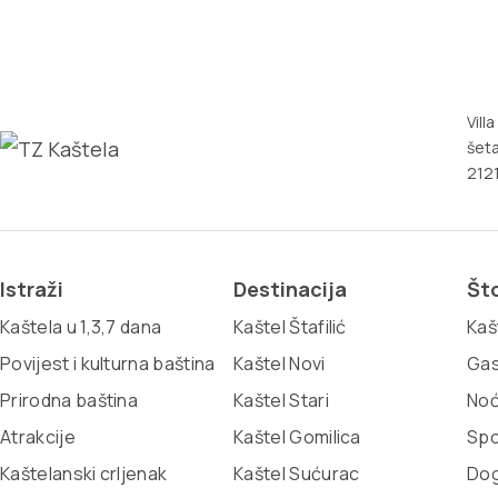
Vill
šeta
2121
Istraži
Destinacija
Što
Kaštela u 1,3,7 dana
Kaštel Štafilić
Kaš
Povijest i kulturna baština
Kaštel Novi
Gas
Prirodna baština
Kaštel Stari
Noć
Atrakcije
Kaštel Gomilica
Spo
Kaštelanski crljenak
Kaštel Sućurac
Dog