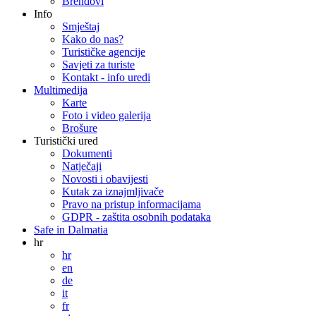
Brendovi
Info
Smještaj
Kako do nas?
Turističke agencije
Savjeti za turiste
Kontakt - info uredi
Multimedija
Karte
Foto i video galerija
Brošure
Turistički ured
Dokumenti
Natječaji
Novosti i obavijesti
Kutak za iznajmljivače
Pravo na pristup informacijama
GDPR - zaštita osobnih podataka
Safe in Dalmatia
hr
hr
en
de
it
fr