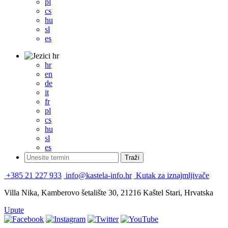
pl
cs
hu
sl
es
hr
hr
en
de
it
fr
pl
cs
hu
sl
es
+385 21 227 933
info@kastela-info.hr
Kutak za iznajmljivače
Villa Nika, Kamberovo šetalište 30, 21216 Kaštel Stari, Hrvatska
Upute