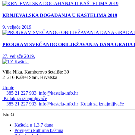
KRNJEVALSKA DOGAĐANJA U KAŠTELIMA 2019
9. veljače 2019.
PROGRAM SVEČANOG OBILJEŽAVANJA DANA GRADA
27. veljače 2019.
Villa Nika, Kamberovo šetalište 30
21216 Kaštel Stari, Hrvatska
Upute
+385 21 227 933
info@kastela-info.hr
Kutak za iznajmljivače
+385 21 227 933
info@kastela-info.hr
Kutak za iznajmljivače
Istraži
Kaštela u 1,3,7 dana
Povijest i kulturna baština