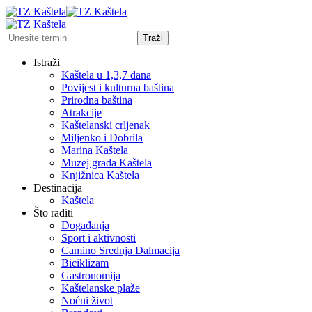
Istraži
Kaštela u 1,3,7 dana
Povijest i kulturna baština
Prirodna baština
Atrakcije
Kaštelanski crljenak
Miljenko i Dobrila
Marina Kaštela
Muzej grada Kaštela
Knjižnica Kaštela
Destinacija
Kaštela
Što raditi
Događanja
Sport i aktivnosti
Camino Srednja Dalmacija
Biciklizam
Gastronomija
Kaštelanske plaže
Noćni život