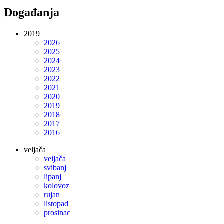
Događanja
2019
2026
2025
2024
2023
2022
2021
2020
2019
2018
2017
2016
veljača
veljača
svibanj
lipanj
kolovoz
rujan
listopad
prosinac