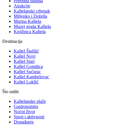
Prirodna baština
Atrakcije
Kaštelanski crljenak
Miljenko i Dobrila
Marina Kaštela
Muzej grada Kaštela
Knjižnica Kaštela
Destinacija
Kaštel Štafilić
Kaštel Novi
Kaštel Stari
Kaštel Gomilica
Kaštel Sućurac
Kaštel Kambelovac
Kaštel Lukšić
Što raditi
Kaštelanske plaže
Gastronomija
Noćni život
Sport i aktivnosti
Događanja