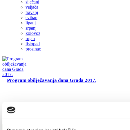
siječanj
Turistički ured
veljača
travanj
svibanj
lipanj
Safe in Dalmatia
srpanj
kolovoz
rujan
hr
listopad
prosinac
+385 21 227 933
info@kastela-info.hr
Kutak za iznajmljivače
Villa Nika, Kamberovo šetalište 30,
Program obilježavanja dana Grada 2017.
21216 Kaštel Stari, Hrvatska