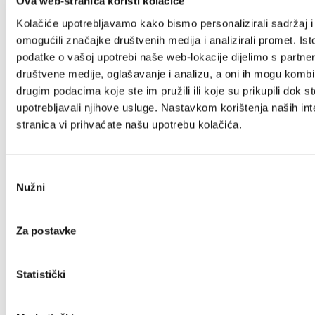
Ova web-stranica koristi kolačiće
Kolačiće upotrebljavamo kako bismo personalizirali sadržaj i
omogućili značajke društvenih medija i analizirali promet. Ist
podatke o vašoj upotrebi naše web-lokacije dijelimo s partne
društvene medije, oglašavanje i analizu, a oni ih mogu kombin
Villa Nika, Kamberovo šetalište 30
drugim podacima koje ste im pružili ili koje su prikupili dok st
21216 Kaštel Stari, Hrvatska
upotrebljavali njihove usluge. Nastavkom korištenja naših int
stranica vi prihvaćate našu upotrebu kolačića.
+385 21 227 933
info@kastela-info.hr
Kutak za iznajmljivače
Odabir
Nužni
pristanka
Istraži
Za postavke
Destinacija
Statistički
Što raditi