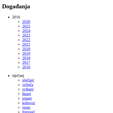
Događanja
2016
2026
2025
2024
2023
2022
2021
2020
2019
2018
2017
2016
siječanj
siječanj
veljača
svibanj
lipanj
srpanj
kolovoz
rujan
listopad