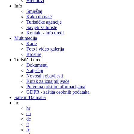
Brendovi
Info
Smještaj
Kako do nas?
Turističke agencije
Savjeti za turiste
Kontakt - info uredi
Multimedija
Karte
Foto i video galerija
Brošure
Turistički ured
Dokumenti
Natječaji
Novosti i obavijesti
Kutak za iznajmljivače
Pravo na pristup informacijama
GDPR - zaštita osobnih podataka
Safe in Dalmatia
hr
hr
en
de
it
fr