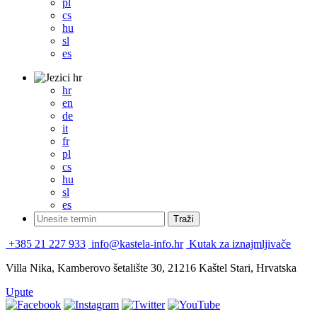
pl
cs
hu
sl
es
hr
hr
en
de
it
fr
pl
cs
hu
sl
es
+385 21 227 933
info@kastela-info.hr
Kutak za iznajmljivače
Villa Nika, Kamberovo šetalište 30, 21216 Kaštel Stari, Hrvatska
Upute