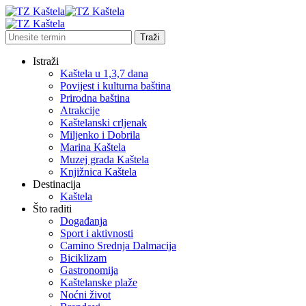
Istraži
Kaštela u 1,3,7 dana
Povijest i kulturna baština
Prirodna baština
Atrakcije
Kaštelanski crljenak
Miljenko i Dobrila
Marina Kaštela
Muzej grada Kaštela
Knjižnica Kaštela
Destinacija
Kaštela
Što raditi
Događanja
Sport i aktivnosti
Camino Srednja Dalmacija
Biciklizam
Gastronomija
Kaštelanske plaže
Noćni život