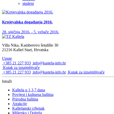
studeni
Krnjevalska događanja 2016.
28. siječnja 2016. - 5. veljače 2016.
Villa Nika, Kamberovo šetalište 30
21216 Kaštel Stari, Hrvatska
Upute
+385 21 227 933
info@kastela-info.hr
Kutak za iznajmljivače
+385 21 227 933
info@kastela-info.hr
Kutak za iznajmljivače
Istraži
Kaštela u 1,3,7 dana
Povijest i kulturna baština
Prirodna baština
Atrakcije
Kaštelanski crljenak
Miljenko i Dobrila