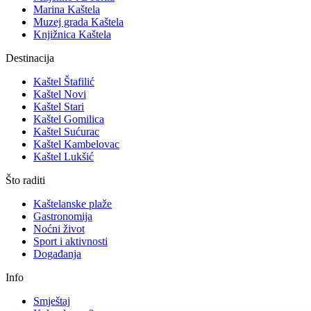
Marina Kaštela
Muzej grada Kaštela
Knjižnica Kaštela
Destinacija
Kaštel Štafilić
Kaštel Novi
Kaštel Stari
Kaštel Gomilica
Kaštel Sućurac
Kaštel Kambelovac
Kaštel Lukšić
Što raditi
Kaštelanske plaže
Gastronomija
Noćni život
Sport i aktivnosti
Događanja
Info
Smještaj