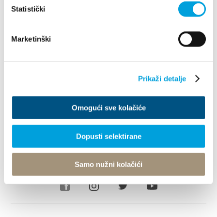
Erforsche
Statistički
Destination
Marketinški
Was kann man machen
Prikaži detalje
Info
Omogući sve kolačiće
Turistički ured
Dopusti selektirane
© TZ Kastela 2022
Cookie-Richtlinie
Developed by:
Nove vibracije
Design by:
Signed Design
Samo nužni kolačići