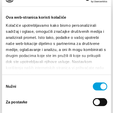
Multimedia
Turistički ured
Ova web-stranica koristi kolačiće
Kolačiće upotrebljavamo kako bismo personalizirali
Safe in Dalmatia
sadržaj i oglase, omogućili značajke društvenih medija i
analizirali promet. Isto tako, podatke o vašoj upotrebi
de
naše web-lokacije dijelimo s partnerima za društvene
medije, oglašavanje i analizu, a oni ih mogu kombinirati s
drugim podacima koje ste im pružili ili koje su prikupili
dok ste upotrebljavali njihove usluge. Nastavkom
Villa Nika, Kamberovo šetalište 30
+385 21 227 933
korištenja naših internetskih stranica vi prihvaćate našu
21216 Kaštel Stari, Hrvatska
Richtungen
upotrebu kolačića.
+385 21 227 933
info@kastela-info.hr
Odabir
Nužni
pristanka
info@kastela-info.hr
Villa Nika, Kamberovo šetalište 30,
Za postavke
Richtungen
21216 Kaštel Stari, Hrvatska