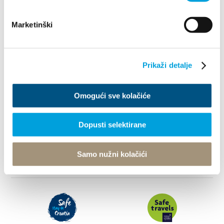
Destination
Marketinški
Was kann man machen
Info
Prikaži detalje
Turistički ured
Omogući sve kolačiće
© TZ Kastela 2022
Cookie-Richtlinie
Developed by:
Nove vibracije
Dopusti selektirane
Design by:
Signed Design
Samo nužni kolačići