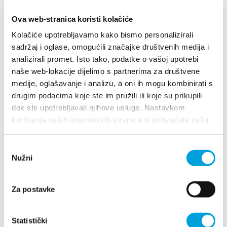
Multimedia
Ova web-stranica koristi kolačiće
Turistički ured
Kolačiće upotrebljavamo kako bismo personalizirali
sadržaj i oglase, omogućili značajke društvenih medija i
Safe in Dalmatia
analizirali promet. Isto tako, podatke o vašoj upotrebi
naše web-lokacije dijelimo s partnerima za društvene
medije, oglašavanje i analizu, a oni ih mogu kombinirati s
de
Villa Nika, Kamberovo šetalište 30
drugim podacima koje ste im pružili ili koje su prikupili
21216 Kaštel Stari, Hrvatska
Richtungen
dok ste upotrebljavali njihove usluge. Nastavkom
korištenja naših internetskih stranica vi prihvaćate našu
+385 21 227 933
upotrebu kolačića.
+385 21 227 933
Odabir
info@kastela-info.hr
Nužni
pristanka
info@kastela-info.hr
Za postavke
Villa Nika, Kamberovo šetalište 30,
Erforsche
Richtungen
21216 Kaštel Stari, Hrvatska
Statistički