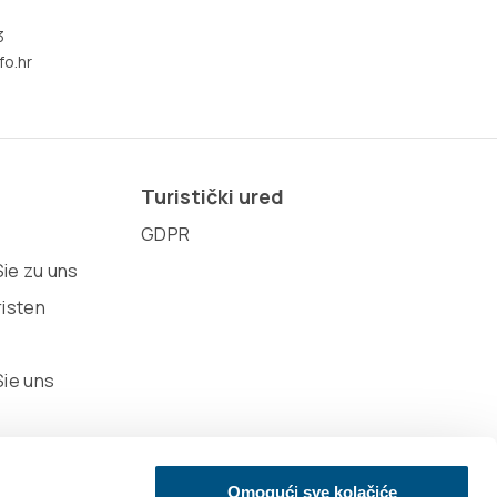
3
fo.hr
Turistički ured
GDPR
ie zu uns
risten
Sie uns
Omogući sve kolačiće