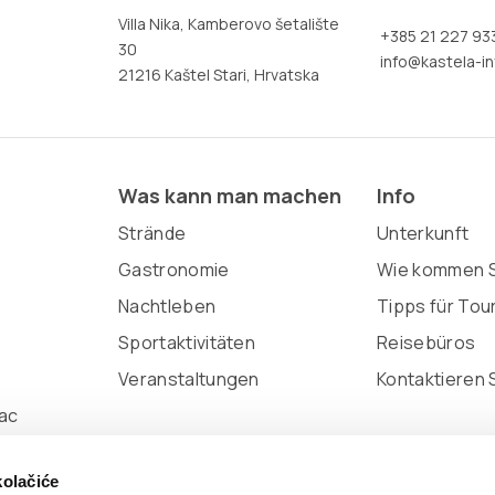
Villa Nika, Kamberovo šetalište
+385 21 227 93
30
info@kastela-in
21216 Kaštel Stari, Hrvatska
Was kann man machen
Info
Strände
Unterkunft
Gastronomie
Wie kommen S
Nachtleben
Tipps für Tou
Sportaktivitäten
Reisebüros
Veranstaltungen
Kontaktieren 
ac
kolačiće