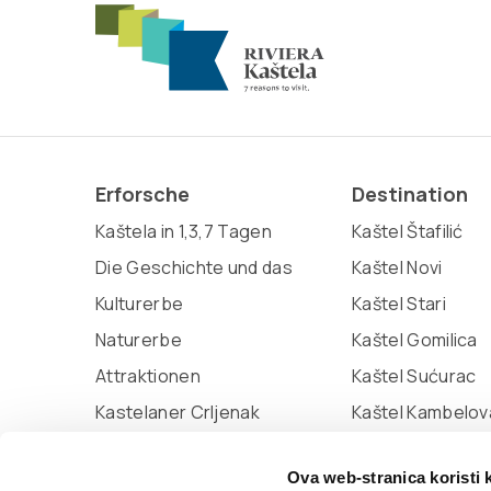
Erforsche
Destination
Kaštela in 1,3,7 Tagen
Kaštel Štafilić
Die Geschichte und das
Kaštel Novi
Kulturerbe
Kaštel Stari
Naturerbe
Kaštel Gomilica
Attraktionen
Kaštel Sućurac
Kastelaner Crljenak
Kaštel Kambelov
Miljenko und Dobrila
Kaštel Lukšić
Ova web-stranica koristi 
Marina Kaštela