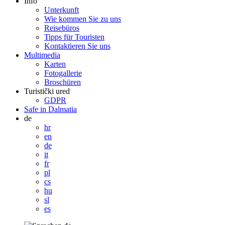
Info
Unterkunft
Wie kommen Sie zu uns
Reisebüros
Tipps für Touristen
Kontaktieren Sie uns
Multimedia
Karten
Fotogallerie
Broschüren
Turistički ured
GDPR
Safe in Dalmatia
de
hr
en
de
it
fr
pl
cs
hu
sl
es