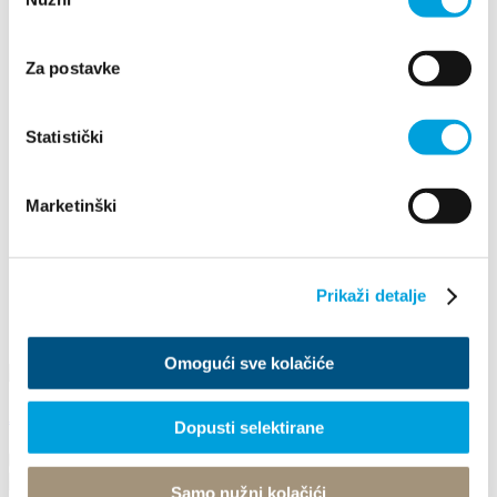
pristanka
2023
2022
2021
Za postavke
2020
2019
2018
Statistički
2017
2016
Dezember
Marketinški
Februar
Mai
Juni
August
Prikaži detalje
September
Oktober
Dezember
Omogući sve kolačiće
ADVENT IN KAŠTELA 2019
Dopusti selektirane
1. Dezember 2019 - 22. Dezember 2019
Samo nužni kolačići