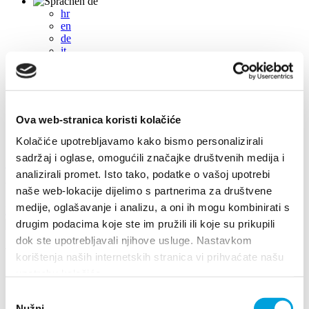
de
hr
en
de
it
fr
pl
cs
hu
sl
Ova web-stranica koristi kolačiće
es
Kolačiće upotrebljavamo kako bismo personalizirali
sadržaj i oglase, omogućili značajke društvenih medija i
+385 21 227 933
info@kastela-info.hr
analizirali promet. Isto tako, podatke o vašoj upotrebi
Villa Nika, Kamberovo šetalište 30, 21216 Kaštel Stari, Hrvatska
naše web-lokacije dijelimo s partnerima za društvene
medije, oglašavanje i analizu, a oni ih mogu kombinirati s
Richtungen
drugim podacima koje ste im pružili ili koje su prikupili
dok ste upotrebljavali njihove usluge. Nastavkom
Veranstaltungen
korištenja naših internetskih stranica vi prihvaćate našu
upotrebu kolačića.
2019
Odabir
2026
2024
Nužni