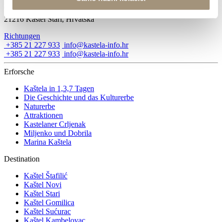
Villa Nika, Kamberovo šetalište 30
21216 Kaštel Stari, Hrvatska
Richtungen
+385 21 227 933
info@kastela-info.hr
+385 21 227 933
info@kastela-info.hr
Erforsche
Kaštela in 1,3,7 Tagen
Die Geschichte und das Kulturerbe
Naturerbe
Attraktionen
Kastelaner Crljenak
Miljenko und Dobrila
Marina Kaštela
Destination
Kaštel Štafilić
Kaštel Novi
Kaštel Stari
Kaštel Gomilica
Kaštel Sućurac
Kaštel Kambelovac