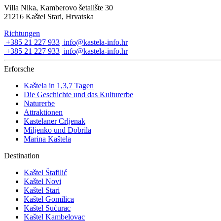
Villa Nika, Kamberovo šetalište 30
21216 Kaštel Stari, Hrvatska
Richtungen
+385 21 227 933
info@kastela-info.hr
+385 21 227 933
info@kastela-info.hr
Erforsche
Kaštela in 1,3,7 Tagen
Die Geschichte und das Kulturerbe
Naturerbe
Attraktionen
Kastelaner Crljenak
Miljenko und Dobrila
Marina Kaštela
Destination
Kaštel Štafilić
Kaštel Novi
Kaštel Stari
Kaštel Gomilica
Kaštel Sućurac
Kaštel Kambelovac