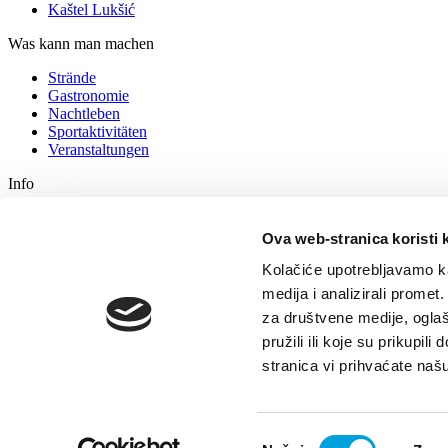
Kaštel Lukšić
Was kann man machen
Strände
Gastronomie
Nachtleben
Sportaktivitäten
Veranstaltungen
Info
Unterkunft
Wie kommen Sie zu uns
Ova web-stranica koristi 
Tipps für Touristen
Kolačiće upotrebljavamo ka
Reisebüros
Kontaktieren Sie uns
medija i analizirali promet
za društvene medije, oglaš
Turistički ured
pružili ili koje su prikupil
GDPR
stranica vi prihvaćate naš
© TZ Kastela 2022
Cookie-Richtlinie
Developed by:
Nove vibracije
Odabir