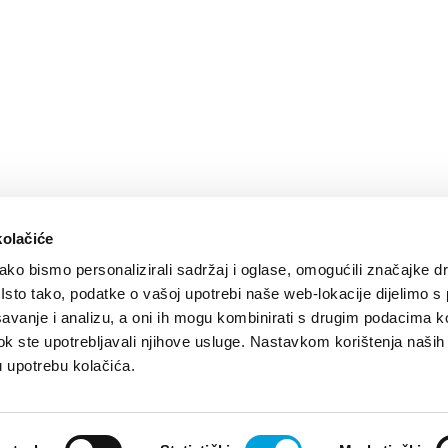
kolačiće
ko bismo personalizirali sadržaj i oglase, omogućili značajke d
. Isto tako, podatke o vašoj upotrebi naše web-lokacije dijelimo s
avanje i analizu, a oni ih mogu kombinirati s drugim podacima k
i dok ste upotrebljavali njihove usluge. Nastavkom korištenja naših
u upotrebu kolačića.
Design by:
Signed Design