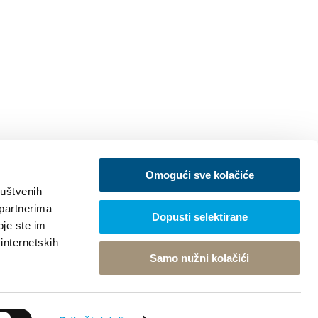
Omogući sve kolačiće
ruštvenih
 partnerima
Dopusti selektirane
oje ste im
 internetskih
Samo nužni kolačići