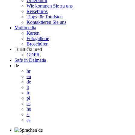
Unterkunft
Wie kommen Sie zu uns
Reisebüros
Tipps für Touristen
Kontaktieren Sie uns
Multimedia
Karten
Fotogallerie
Broschüren
Turistički ured
GDPR
Safe in Dalmatia
de
hr
en
de
it
fr
pl
cs
hu
sl
es
de