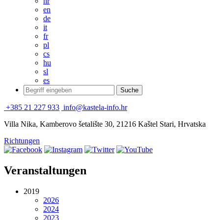
hr
en
de
it
fr
pl
cs
hu
sl
es
+385 21 227 933
info@kastela-info.hr
Villa Nika, Kamberovo šetalište 30, 21216 Kaštel Stari, Hrvatska
Richtungen
Veranstaltungen
2019
2026
2024
2023