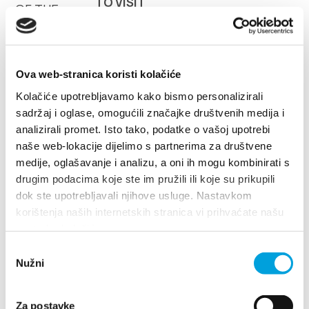
TO VISIT"
Turistički ured
Safe in Dalmatia
Ova web-stranica koristi kolačiće
de
Kolačiće upotrebljavamo kako bismo personalizirali
sadržaj i oglase, omogućili značajke društvenih medija i
analizirali promet. Isto tako, podatke o vašoj upotrebi
naše web-lokacije dijelimo s partnerima za društvene
+385 21 227 933
medije, oglašavanje i analizu, a oni ih mogu kombinirati s
drugim podacima koje ste im pružili ili koje su prikupili
info@kastela-info.hr
dok ste upotrebljavali njihove usluge. Nastavkom
korištenja naših internetskih stranica vi prihvaćate našu
upotrebu kolačića.
Villa Nika, Kamberovo šetalište 30,
Villa Nika, Kamberovo šetalište 30
Odabir
Richtungen
21216 Kaštel Stari, Hrvatska
21216 Kaštel Stari, Hrvatska
Richtungen
Nužni
pristanka
+385 21 227 933
Za postavke