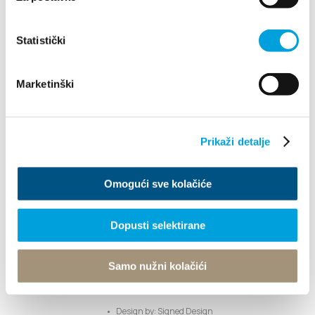
info@kastela-info.hr
Statistički
Erforsche
Marketinški
Destination
Prikaži detalje
Was kann man machen
Omogući sve kolačiće
Info
Dopusti selektirane
Turistički ured
Samo nužni kolačići
© TZ Kastela 2022
Cookie-Richtlinie
Developed by:
Nove vibracije
Design by:
Signed Design