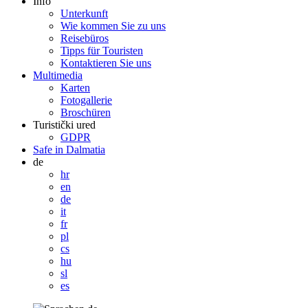
Info
Unterkunft
Wie kommen Sie zu uns
Reisebüros
Tipps für Touristen
Kontaktieren Sie uns
Multimedia
Karten
Fotogallerie
Broschüren
Turistički ured
GDPR
Safe in Dalmatia
de
hr
en
de
it
fr
pl
cs
hu
sl
es