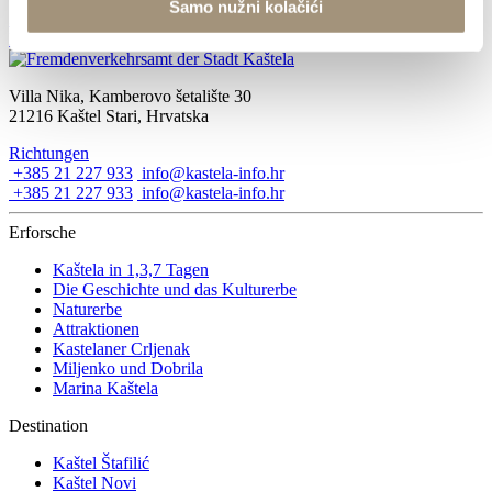
Samo nužni kolačići
3. September 2017
Kaštel Štafilić
Villa Nika, Kamberovo šetalište 30
21216 Kaštel Stari, Hrvatska
Richtungen
+385 21 227 933
info@kastela-info.hr
+385 21 227 933
info@kastela-info.hr
Erforsche
Kaštela in 1,3,7 Tagen
Die Geschichte und das Kulturerbe
Naturerbe
Attraktionen
Kastelaner Crljenak
Miljenko und Dobrila
Marina Kaštela
Destination
Kaštel Štafilić
Kaštel Novi