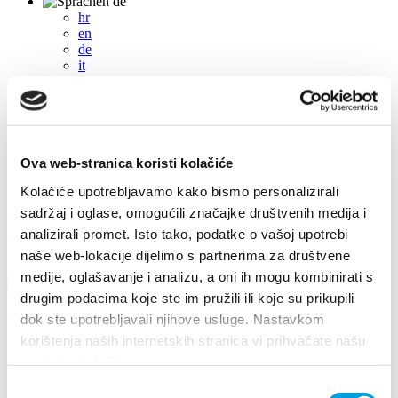
de
hr
en
de
it
fr
pl
cs
hu
sl
es
Ova web-stranica koristi kolačiće
Kolačiće upotrebljavamo kako bismo personalizirali
+385 21 227 933
info@kastela-info.hr
sadržaj i oglase, omogućili značajke društvenih medija i
analizirali promet. Isto tako, podatke o vašoj upotrebi
Villa Nika, Kamberovo šetalište 30, 21216 Kaštel Stari, Hrvatska
naše web-lokacije dijelimo s partnerima za društvene
Richtungen
medije, oglašavanje i analizu, a oni ih mogu kombinirati s
drugim podacima koje ste im pružili ili koje su prikupili
dok ste upotrebljavali njihove usluge. Nastavkom
Veranstaltungen
korištenja naših internetskih stranica vi prihvaćate našu
upotrebu kolačića.
2017
2026
Odabir
2024