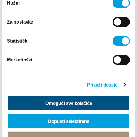
Nužni
pristanka
2023
2022
2021
2020
Za postavke
2019
2018
2017
Statistički
2016
September
Januar
Marketinški
Februar
April
Mai
Juni
Prikaži detalje
Juli
August
September
Oktober
Omogući sve kolačiće
Dezember
Dopusti selektirane
SALSA AND SALSA FESTIVAL 2017