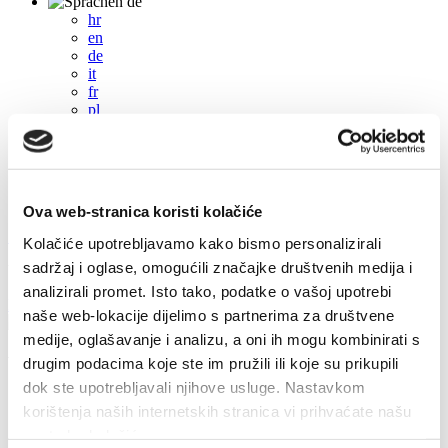
de
hr
en
de
it
fr
pl
cs
hu
sl
es
Ova web-stranica koristi kolačiće
+385 21 227 933
info@kastela-info.hr
Kolačiće upotrebljavamo kako bismo personalizirali
sadržaj i oglase, omogućili značajke društvenih medija i
Villa Nika, Kamberovo šetalište 30, 21216 Kaštel Stari, Hrvatska
analizirali promet. Isto tako, podatke o vašoj upotrebi
Richtungen
naše web-lokacije dijelimo s partnerima za društvene
medije, oglašavanje i analizu, a oni ih mogu kombinirati s
Veranstaltungen
drugim podacima koje ste im pružili ili koje su prikupili
dok ste upotrebljavali njihove usluge. Nastavkom
2017
korištenja naših internetskih stranica vi prihvaćate našu
2026
upotrebu kolačića.
2024