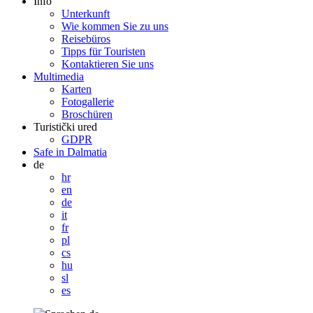
Info
Unterkunft
Wie kommen Sie zu uns
Reisebüros
Tipps für Touristen
Kontaktieren Sie uns
Multimedia
Karten
Fotogallerie
Broschüren
Turistički ured
GDPR
Safe in Dalmatia
de
hr
en
de
it
fr
pl
cs
hu
sl
es