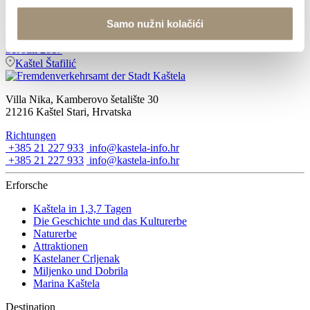
and the klapa "Sveti Juraj" - HRM guest soloist - Adalbert
Turner Juci
Samo nužni kolačići
31. Juli 2017
Kaštel Štafilić
Villa Nika, Kamberovo šetalište 30
21216 Kaštel Stari, Hrvatska
Richtungen
+385 21 227 933
info@kastela-info.hr
+385 21 227 933
info@kastela-info.hr
Erforsche
Kaštela in 1,3,7 Tagen
Die Geschichte und das Kulturerbe
Naturerbe
Attraktionen
Kastelaner Crljenak
Miljenko und Dobrila
Marina Kaštela
Destination