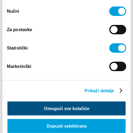
2023
Odabir
2022
Nužni
pristanka
2021
2020
2019
Za postavke
2018
2017
2016
Statistički
Juli
Januar
Februar
Marketinški
April
Mai
Juni
Juli
August
Prikaži detalje
September
Oktober
Dezember
Omogući sve kolačiće
Dopusti selektirane
Concert of the Jazz Orchestra of the Croatian Armed Forces