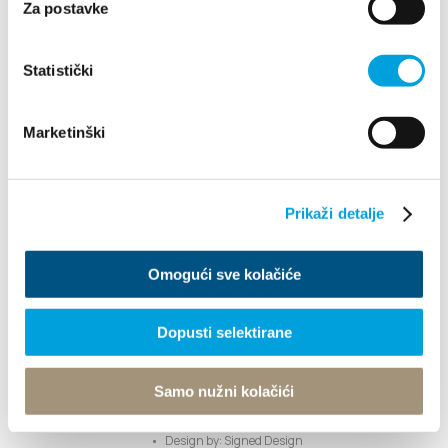
Za postavke
info@kastela-info.hr
Statistički
Erforsche
Marketinški
Destination
Prikaži detalje
Was kann man machen
Omogući sve kolačiće
Info
Dopusti selektirane
Turistički ured
Samo nužni kolačići
© TZ Kastela 2022
Cookie-Richtlinie
Developed by:
Nove vibracije
Design by:
Signed Design