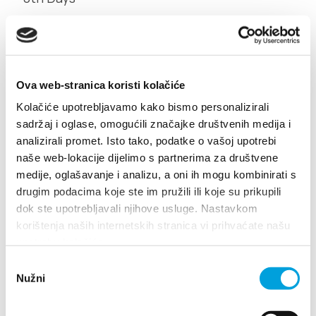
Multimedia
Turistički ured
Safe in Dalmatia
Ova web-stranica koristi kolačiće
Kolačiće upotrebljavamo kako bismo personalizirali
de
sadržaj i oglase, omogućili značajke društvenih medija i
analizirali promet. Isto tako, podatke o vašoj upotrebi
naše web-lokacije dijelimo s partnerima za društvene
medije, oglašavanje i analizu, a oni ih mogu kombinirati s
+385 21 227 933
drugim podacima koje ste im pružili ili koje su prikupili
dok ste upotrebljavali njihove usluge. Nastavkom
korištenja naših internetskih stranica vi prihvaćate našu
info@kastela-info.hr
upotrebu kolačića.
Villa Nika, Kamberovo šetalište 30
Odabir
21216 Kaštel Stari, Hrvatska
Richtungen
Villa Nika, Kamberovo šetalište 30,
Nužni
pristanka
Richtungen
21216 Kaštel Stari, Hrvatska
+385 21 227 933