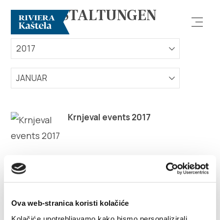
VERANSTALTUNGEN
2017
JANUAR
Erforsche
Krnjeval events 2017
Destination
Was kann man machen
Info
Ova web-stranica koristi kolačiće
Kolačiće upotrebljavamo kako bismo personalizirali