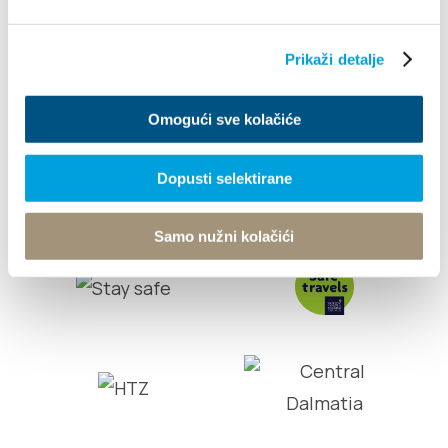
Turistički ured
Prikaži detalje
© TZ Kastela 2022
Cookie-Richtlinie
Developed by:
Nove vibracije
Omogući sve kolačiće
Design by:
Signed Design
Dopusti selektirane
Samo nužni kolačići