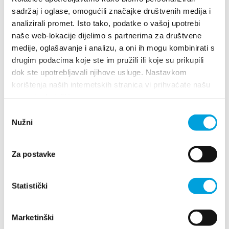
Multimedia
sadržaj i oglase, omogućili značajke društvenih medija i
analizirali promet. Isto tako, podatke o vašoj upotrebi
Villa Nika, Kamberovo šetalište 30
Turistički ured
naše web-lokacije dijelimo s partnerima za društvene
21216 Kaštel Stari, Hrvatska
Richtungen
medije, oglašavanje i analizu, a oni ih mogu kombinirati s
Safe in Dalmatia
drugim podacima koje ste im pružili ili koje su prikupili
+385 21 227 933
dok ste upotrebljavali njihove usluge. Nastavkom
korištenja naših internetskih stranica vi prihvaćate našu
de
info@kastela-info.hr
upotrebu kolačića.
Odabir
Nužni
pristanka
+385 21 227 933
Erforsche
Za postavke
info@kastela-info.hr
Destination
Statistički
Was kann man machen
Villa Nika, Kamberovo šetalište 30,
Richtungen
21216 Kaštel Stari, Hrvatska
Marketinški
Info