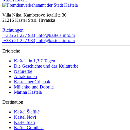
Villa Nika, Kamberovo šetalište 30
21216 Kaštel Stari, Hrvatska
Richtungen
+385 21 227 933
info@kastela-info.hr
+385 21 227 933
info@kastela-info.hr
Erforsche
Kaštela in 1,3,7 Tagen
Die Geschichte und das Kulturerbe
Naturerbe
Attraktionen
Kastelaner Crljenak
Miljenko und Dobrila
Marina Kaštela
Destination
Kaštel Štafilić
Kaštel Novi
Kaštel Stari
Kaštel Gomilica