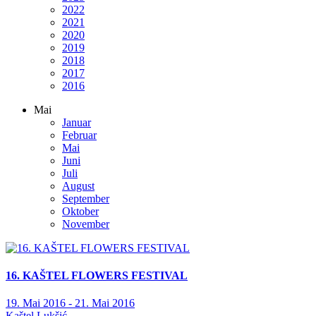
2022
2021
2020
2019
2018
2017
2016
Mai
Januar
Februar
Mai
Juni
Juli
August
September
Oktober
November
16. KAŠTEL FLOWERS FESTIVAL
19. Mai 2016 - 21. Mai 2016
Kaštel Lukšić