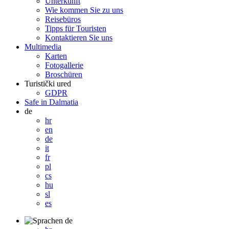
Unterkunft
Wie kommen Sie zu uns
Reisebüros
Tipps für Touristen
Kontaktieren Sie uns
Multimedia
Karten
Fotogallerie
Broschüren
Turistički ured
GDPR
Safe in Dalmatia
de
hr
en
de
it
fr
pl
cs
hu
sl
es
de