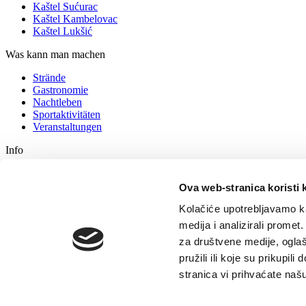
Kaštel Sućurac
Kaštel Kambelovac
Kaštel Lukšić
Was kann man machen
Strände
Gastronomie
Nachtleben
Sportaktivitäten
Veranstaltungen
Info
Unterkunft
Wie kommen Sie zu uns
Ova web-stranica koristi 
Tipps für Touristen
Kolačiće upotrebljavamo ka
Reisebüros
Kontaktieren Sie uns
medija i analizirali promet
za društvene medije, oglaš
Turistički ured
pružili ili koje su prikupil
GDPR
stranica vi prihvaćate naš
© TZ Kastela 2022
Cookie-Richtlinie
Developed by:
Nove vibracije