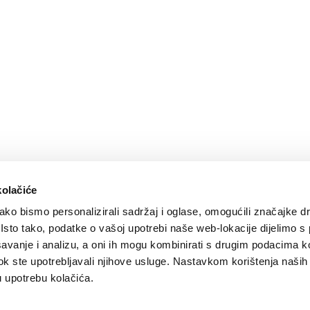
kolačiće
ko bismo personalizirali sadržaj i oglase, omogućili značajke d
. Isto tako, podatke o vašoj upotrebi naše web-lokacije dijelimo s
avanje i analizu, a oni ih mogu kombinirati s drugim podacima k
i dok ste upotrebljavali njihove usluge. Nastavkom korištenja naših
u upotrebu kolačića.
Design by:
Signed Design