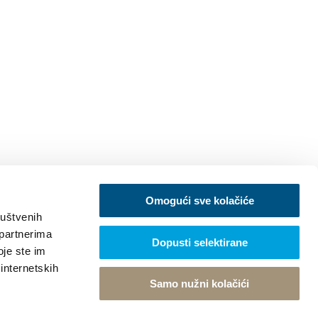
Omogući sve kolačiće
ruštvenih
 partnerima
Dopusti selektirane
oje ste im
 internetskih
Samo nužni kolačići