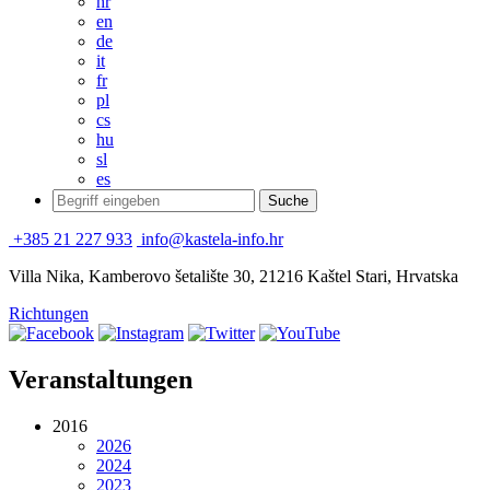
hr
en
de
it
fr
pl
cs
hu
sl
es
+385 21 227 933
info@kastela-info.hr
Villa Nika, Kamberovo šetalište 30, 21216 Kaštel Stari, Hrvatska
Richtungen
Veranstaltungen
2016
2026
2024
2023